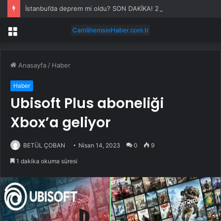
İstanbul’da deprem mi oldu? SON DAKİKA! 28 Temmuz İstanbul’da az önce nerede deprem oldu?
Menü
Anasayfa
/
Haber
Haber
Ubisoft Plus aboneliği
Xbox’a geliyor
BETÜL ÇOBAN
Nisan 14, 2023
0
9
1 dakika okuma süresi