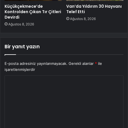
Küçükçekmece’de
Van’da Yıldırım 30 Hayvanı
Kontrolden Çıkan Tır Çitleri
Telef Etti
Devirdi
Ağustos 8, 2026
Ağustos 8, 2026
Bir yanıt yazın
E-posta adresiniz yayınlanmayacak.
Gerekli alanlar
*
ile
işaretlenmişlerdir
Y
o
r
u
m
*