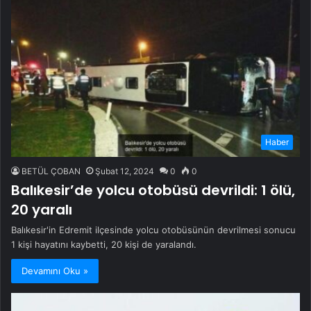
Haber
BETÜL ÇOBAN
Şubat 12, 2024
0
0
Balıkesir’de yolcu otobüsü devrildi: 1 ölü,
20 yaralı
Balıkesir'in Edremit ilçesinde yolcu otobüsünün devrilmesi sonucu
1 kişi hayatını kaybetti, 20 kişi de yaralandı.
Devamını Oku »