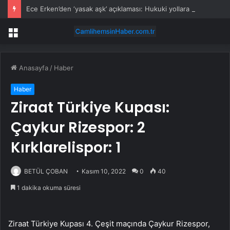
Ece Erken’den ‘yasak aşk’ açıklaması: Hukuki yollara başvuruyor
Menü
Anasayfa
/
Haber
Haber
Ziraat Türkiye Kupası:
Çaykur Rizespor: 2
Kırklarelispor: 1
BETÜL ÇOBAN
Kasım 10, 2022
0
40
1 dakika okuma süresi
Ziraat Türkiye Kupası 4. Çeşit maçında Çaykur Rizespor,