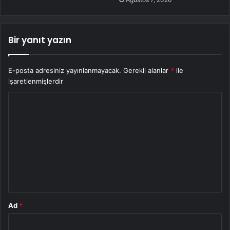
Bir yanıt yazın
E-posta adresiniz yayınlanmayacak.
Gerekli alanlar
*
ile
işaretlenmişlerdir
Y
o
r
u
m
*
Ad
*