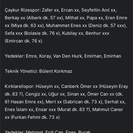
Çaykur Rizespor: Zafer xx, Ercan xx, Seyfettin Anıl xx,
Berkay xx (Alberk dk. 57 xx), Mithat xx, Papa xx, Eren Emre
xx (Miya dk. 63 xx), Muhammet Enes xx (Deniz dk. 57 xxx),
Sefa xxx (Bolasie dk. 76 x), Kubilay xx, Benhur xxx
(Emircan dk. 76 x)
Yedekler: Emre, Koray, Van Den Hurk, Emirhan, Emirhan
Teknik Yönetici: Bülent Korkmaz
Kırklarelispor: Hüseyin xx, Canberk Ömer xx (Hüseyin Eray
dk. 83 ?), Cengiz xx, Uğur xx, Sinan xx, Ömer Can xx (dk.
61 Hasan Emre xx), Mert xx (Sabrican dk. 73 x), Serhat xx,
Enes İslam xx, Ensar xxx (Murat dk. 83 ?), Mahmut Caner
xx (Furkan Fehmi dk. 73 x)
Yedekler: Mehmet, Erdi Can, Enes, Burak,