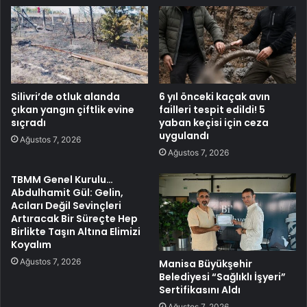
Silivri’de otluk alanda
6 yıl önceki kaçak avın
çıkan yangın çiftlik evine
failleri tespit edildi! 5
sıçradı
yaban keçisi için ceza
uygulandı
Ağustos 7, 2026
Ağustos 7, 2026
TBMM Genel Kurulu…
Abdulhamit Gül: Gelin,
Acıları Değil Sevinçleri
Artıracak Bir Süreçte Hep
Birlikte Taşın Altına Elimizi
Koyalım
Ağustos 7, 2026
Manisa Büyükşehir
Belediyesi “Sağlıklı İşyeri”
Sertifikasını Aldı
Ağustos 7, 2026