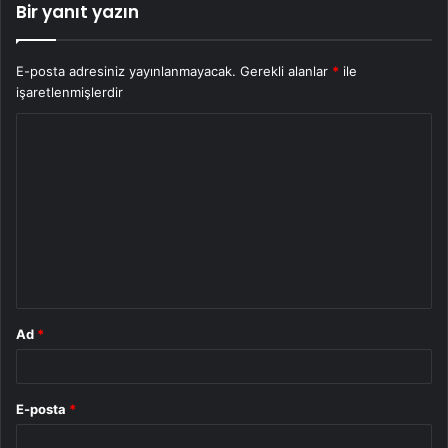
Bir yanıt yazın
E-posta adresiniz yayınlanmayacak.
Gerekli alanlar
*
ile
işaretlenmişlerdir
Y
o
r
u
m
*
Ad
*
E-posta
*