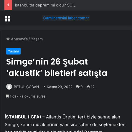
İstanbul’da deprem mi oldu? SON DAKİKA! 28 Temmuz İstanbul’da az önce nerede deprem oldu?
Menü
Anasayfa
/
Yaşam
Yaşam
Simge’nin 26 Şubat
‘akustik’ biletleri satışta
BETÜL ÇOBAN
Kasım 23, 2022
0
12
1 dakika okuma süresi
İSTANBUL (İGFA) –
Atlantis Üretim tertibiyle sahne alan
Simge, kendi müziklerinin yanı sıra sahne de söylemekten