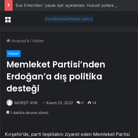
Ece Erken’den ‘yasak aşk’ açıklaması: Hukuki yollara başvuruyor
Menü
Anasayfa
/
Haber
Haber
Memleket Partisi’nden
Erdoğan’a dış politika
desteği
MÜRŞİT AYIK
Kasım 23, 2022
0
14
1 dakika okuma süresi
Kırşehir’de, parti teşkilatını ziyaret eden Memleket Partisi