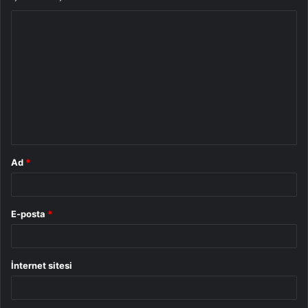
Y
o
r
u
m
*
Ad
*
E-posta
*
İnternet sitesi