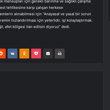
ek mensupları için gerekli barınma ve sağlıklı çalışma
best tehlikesine karşı çalışan herkese
mlerin alınabilmesi için “Anayasal ve yasal bir sorun
remin hızlandırılması için yeterlidir. işi kolaylaştırmak.
 afet bölgesi ilan edilsin diyoruz” dedi.
erest
Reddit
VKontakte
Odnoklassniki
Pocket
E-Posta ile paylaş
Yazdır