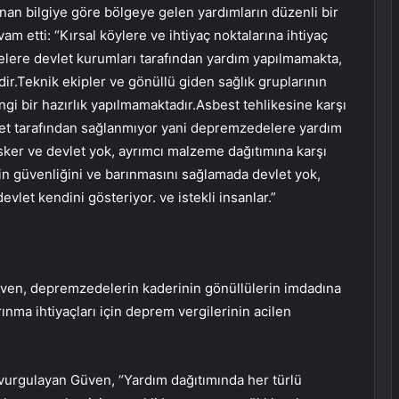
an bilgiye göre bölgeye gelen yardımların düzenli bir
am etti: “Kırsal köylere ve ihtiyaç noktalarına ihtiyaç
elere devlet kurumları tarafından yardım yapılmamakta,
ir.Teknik ekipler ve gönüllü giden sağlık gruplarının
gi bir hazırlık yapılmamaktadır.Asbest tehlikesine karşı
let tarafından sağlanmıyor yani depremzedelere yardım
sker ve devlet yok, ayrımcı malzeme dağıtımına karşı
in güvenliğini ve barınmasını sağlamada devlet yok,
let kendini gösteriyor. ve istekli insanlar.”
üven, depremzedelerin kaderinin gönüllülerin imdadına
nma ihtiyaçları için deprem vergilerinin acilen
i vurgulayan Güven, “Yardım dağıtımında her türlü