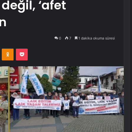
eğil, ‘afet
in
0
7
1 dakika okuma süresi
VKontakte
Odnoklassniki
Pocket