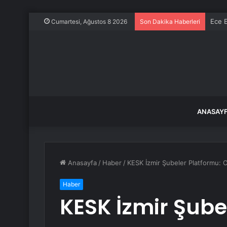
Ece E
Cumartesi, Ağustos 8 2026
Son Dakika Haberleri
ANASAY
Anasayfa
/
Haber
/
KESK İzmir Şubeler Platformu: Ol
Haber
KESK İzmir Şube