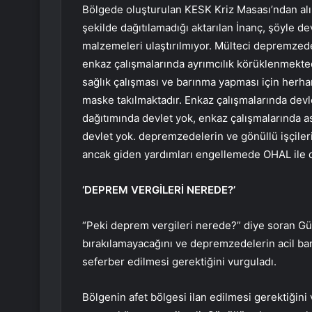
Bölgede oluşturulan KESK Kriz Masası’ndan alın
şekilde dağıtılamadığı aktarılan İnanç, şöyle dev
malzemeleri ulaştırılmıyor. Mülteci depremzed
enkaz çalışmalarında ayrımcılık körüklenmekted
sağlık çalışması ve barınma yapması için herhan
maske takılmaktadır. Enkaz çalışmalarında dev
dağıtımında devlet yok, enkaz çalışmalarında a
devlet yok. depremzedelerin ve gönüllü işçiler
ancak giden yardımları engellemede OHAL ile dev
‘DEPREM VERGİLERİ NEREDE?’
“Peki deprem vergileri nerede?” diye soran G
bırakılamayacağını ve depremzedelerin acil barı
seferber edilmesi gerektiğini vurguladı.
Bölgenin afet bölgesi ilan edilmesi gerektiğin