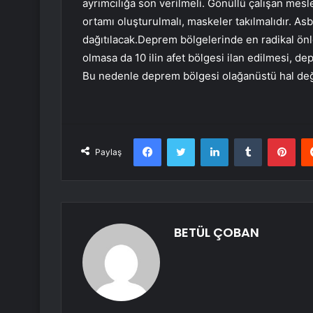
ayrımcılığa son verilmeli. Gönüllü çalışan mesl
ortamı oluşturulmalı, maskeler takılmalıdır. As
dağıtılacak.Deprem bölgelerinde en radikal önle
olmasa da 10 ilin afet bölgesi ilan edilmesi, dep
Bu nedenle deprem bölgesi olağanüstü hal değil,
Facebook
Twitter
LinkedIn
Tumblr
Pint
Paylaş
BETÜL ÇOBAN