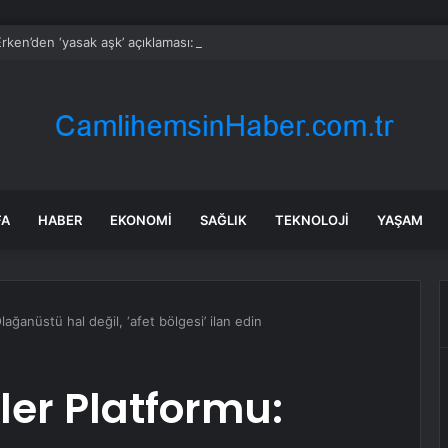
rken’den ‘yasak aşk’ açıklaması: Hukuki yollara başvuruyor
FA
HABER
EKONOMI
SAĞLIK
TEKNOLOJI
YAŞAM
ağanüstü hal değil, ‘afet bölgesi’ ilan edin
ler Platformu: