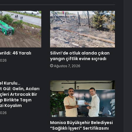
ildi: 46 Yaralı
Silivri’de otluk alanda çıkan
yangın çiftlik evine sıçradı
2026
Ağustos 7, 2026
l Kurulu…
Gül: Gelin, Acıları
çleri Artıracak Bir
 Birlikte Taşın
izi Koyalım
2026
Manisa Büyükşehir Belediyesi
“Sağlıklı İşyeri” Sertifikasını