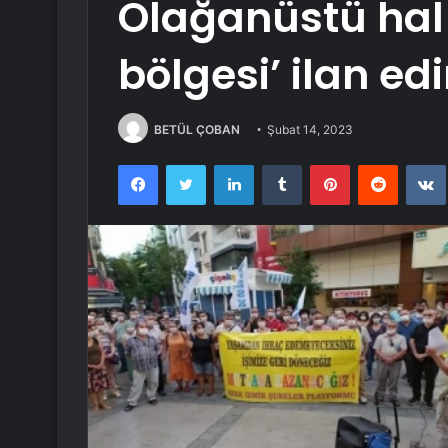
Olağanüstü hal d
bölgesi’ ilan ed
BETÜL ÇOBAN
Şubat 14, 2023
Facebook
Twitter
LinkedIn
Tumblr
Pinterest
Reddit