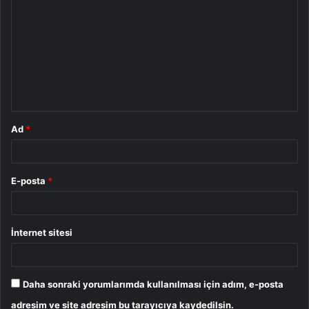
o
r
u
m
*
Ad
*
E-posta
*
İnternet sitesi
Daha sonraki yorumlarımda kullanılması için adım, e-posta
adresim ve site adresim bu tarayıcıya kaydedilsin.