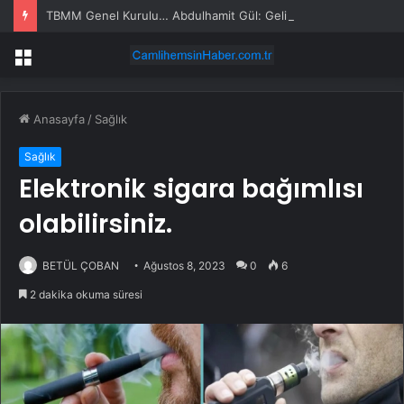
TBMM Genel Kurulu… Abdulhamit Gül: Gelin, Acıları Değil Sevinçleri Artıracak Bir Süreçte Hep Birlikte Taşın Altına Elimizi Koyalım
Menü
Anasayfa
/
Sağlık
Sağlık
Elektronik sigara bağımlısı
olabilirsiniz.
BETÜL ÇOBAN
Ağustos 8, 2023
0
6
2 dakika okuma süresi