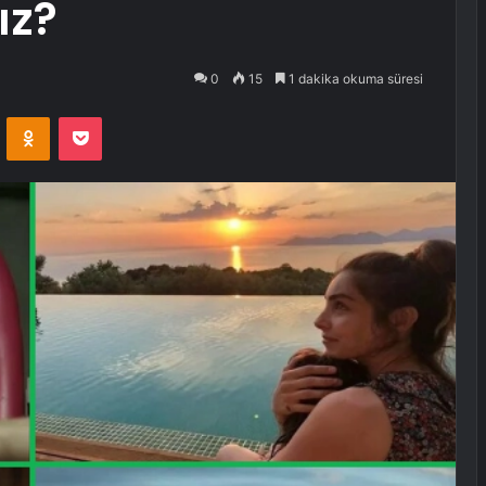
ız?
0
15
1 dakika okuma süresi
VKontakte
Odnoklassniki
Pocket