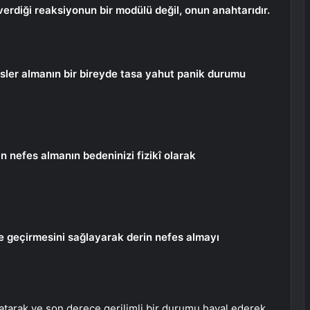
verdiği reaksiyonun bir modülü değil, onun anahtarıdır.
esler almanın bir bireyde tasa yahut panik durumu
in nefes almanın bedeninizi fizikî olarak
te geçirmesini sağlayarak derin nefes almayı
patarak ve son derece gerilimli bir durumu hayal ederek