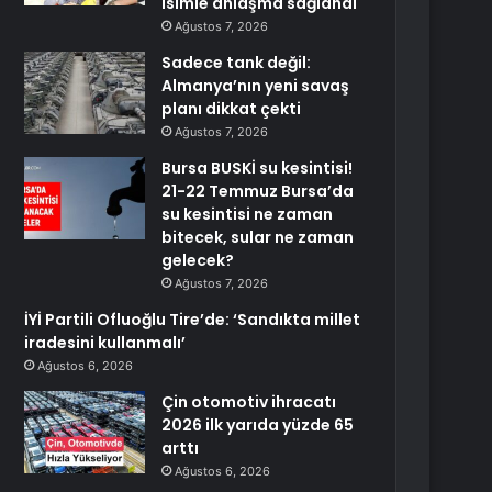
isimle anlaşma sağlandı
Ağustos 7, 2026
Sadece tank değil:
Almanya’nın yeni savaş
planı dikkat çekti
Ağustos 7, 2026
Bursa BUSKİ su kesintisi!
21-22 Temmuz Bursa’da
su kesintisi ne zaman
bitecek, sular ne zaman
gelecek?
Ağustos 7, 2026
İYİ Partili Ofluoğlu Tire’de: ‘Sandıkta millet
iradesini kullanmalı’
Ağustos 6, 2026
Çin otomotiv ihracatı
2026 ilk yarıda yüzde 65
arttı
Ağustos 6, 2026