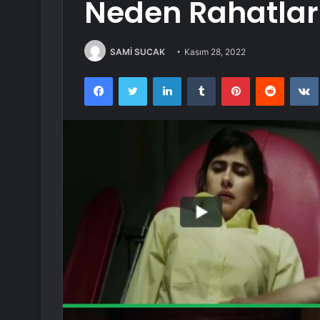
Neden Rahatlar
SAMİ SUCAK
Kasım 28, 2022
Facebook
Twitter
LinkedIn
Tumblr
Pinterest
Reddit