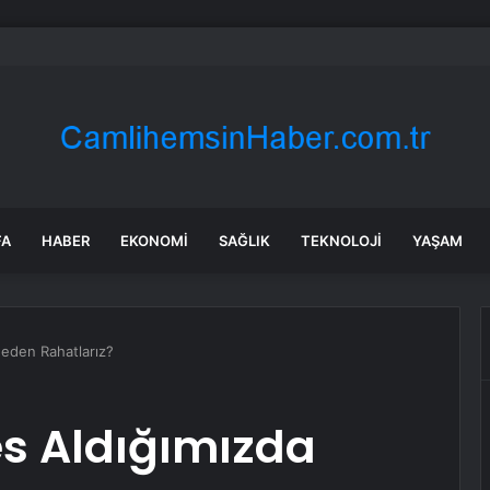
l Kurulu… Abdulhamit Gül: Gelin, Acıları Değil Sevinçleri Artıracak Bir S
FA
HABER
EKONOMI
SAĞLIK
TEKNOLOJI
YAŞAM
Neden Rahatlarız?
es Aldığımızda