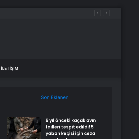
üreçte Hep Birlikte Taşın Altına Elimizi Koyalım
İLETIŞIM
Son Eklenen
6 yıl önceki kaçak avın
failleri tespit edildi! 5
yaban keçisi için ceza