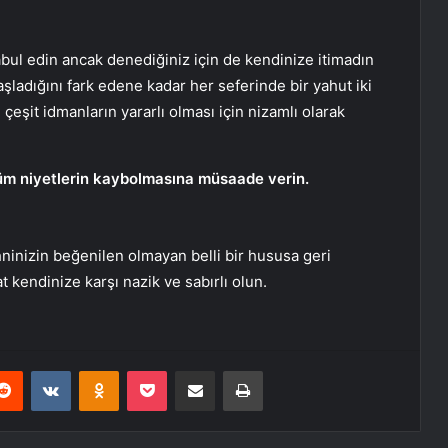
bul edin ancak denediğiniz için de kendinize itimadın
ladığını fark edene kadar her seferinde bir yahut iki
çeşit idmanların yararlı olması için nizamlı olarak
tüm niyetlerin kaybolmasına müsaade verin.
inizin beğenilen olmayan belli bir hususa geri
 kendinize karşı nazik ve sabırlı olun.
erest
Reddit
VKontakte
Odnoklassniki
Pocket
E-Posta ile paylaş
Yazdır