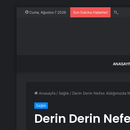
TBMM Gene
Cuma, Ağustos 7 2026
Son Dakika Haberleri
ANASAY
Anasayfa
/
Sağlık
/
Derin Derin Nefes Aldığımızda 
Sağlık
Derin Derin Nef