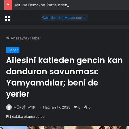
Avrupa Demokrat Partisi’nden Özgür Özel’e Destek
Menü
Anasayfa
/
Haber
Haber
Ailesini katleden gencin kan
donduran savunması:
Yamyamdılar; beni de
yerler
MÜRŞİT AYIK
Haziran 17, 2023
0
6
1 dakika okuma süresi