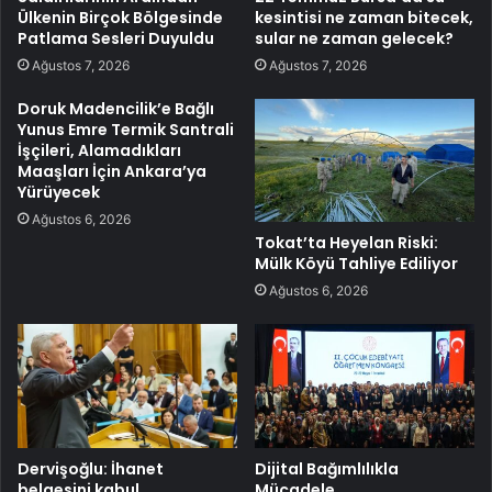
Ülkenin Birçok Bölgesinde
kesintisi ne zaman bitecek,
Patlama Sesleri Duyuldu
sular ne zaman gelecek?
Ağustos 7, 2026
Ağustos 7, 2026
Doruk Madencilik’e Bağlı
Yunus Emre Termik Santrali
İşçileri, Alamadıkları
Maaşları İçin Ankara’ya
Yürüyecek
Ağustos 6, 2026
Tokat’ta Heyelan Riski:
Mülk Köyü Tahliye Ediliyor
Ağustos 6, 2026
Dervişoğlu: İhanet
Dijital Bağımlılıkla
belgesini kabul
Mücadele