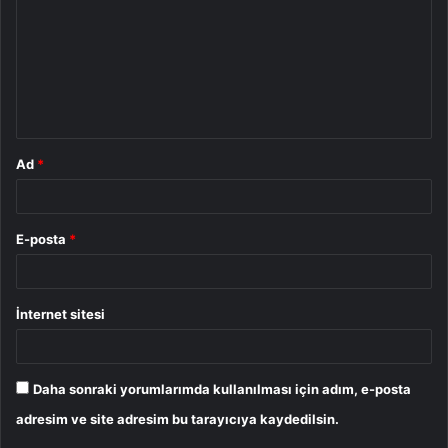
r
u
m
*
Ad
*
E-posta
*
İnternet sitesi
Daha sonraki yorumlarımda kullanılması için adım, e-posta
adresim ve site adresim bu tarayıcıya kaydedilsin.