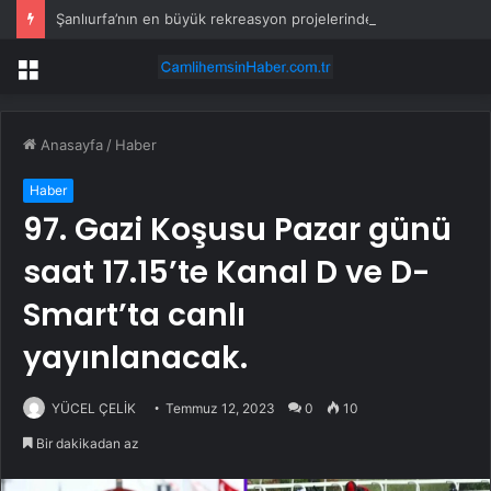
Şanlıurfa’nın en büyük rekreasyon projelerinden biri hayata geçiyor
Menü
Anasayfa
/
Haber
Haber
97. Gazi Koşusu Pazar günü
saat 17.15’te Kanal D ve D-
Smart’ta canlı
yayınlanacak.
YÜCEL ÇELİK
Temmuz 12, 2023
0
10
Bir dakikadan az