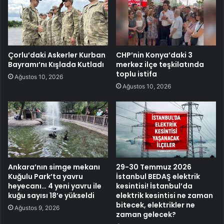
Çorlu’daki Askerler Kurban
CHP’nin Konya’daki 3
Bayramı’nı Kışlada Kutladı
merkez ilçe teşkilatında
toplu istifa
Ağustos 10, 2026
Ağustos 10, 2026
Ankara’nın simge mekanı
29-30 Temmuz 2026
Kuğulu Park’ta yavru
İstanbul BEDAŞ elektrik
heyecanı… 4 yeni yavru ile
kesintisi! İstanbul’da
kuğu sayısı 18’e yükseldi
elektrik kesintisi ne zaman
bitecek, elektrikler ne
Ağustos 9, 2026
zaman gelecek?