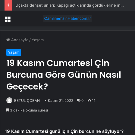
Uçakta dehşet anları: Kapağı açtıklarında gördüklerine inanamadılar
Menü
Anasayfa
/
Yaşam
Yaşam
19 Kasım Cumartesi Çin
Burcuna Göre Günün Nasıl
Geçecek?
BETÜL ÇOBAN
Kasım 21, 2022
0
11
3 dakika okuma süresi
19 Kasım Cumartesi günü için Çin burcun ne söylüyor?