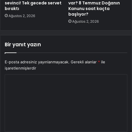
sevinci! Tek gecede servet
var? 8 Temmuz Doğanın
bıraktı
Kanunu saat kaçta
başlıyor?
Ağustos 2, 2026
Ağustos 2, 2026
Bir yanıt yazın
E-posta adresiniz yayınlanmayacak.
Gerekli alanlar
*
ile
işaretlenmişlerdir
Y
o
r
u
m
*