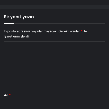
Bir yanıt yazın
E-posta adresiniz yayınlanmayacak.
Gerekli alanlar
*
ile
işaretlenmişlerdir
Y
o
r
u
m
*
Ad
*