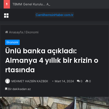
TBMM Genel Kurulu… Abdulhamit Gül: Gelin, Acıları Değil Sevinçleri Artıracak Bir Süreçte Hep Birlikte Taşın Altına Elimizi Koyalım
Menü
Anasayfa
/
Ekonomi
Ekonomi
Ünlü banka açıkladı:
Almanya 4 yıllık bir krizin o
rtasında
MEHMET HAZBİN KAZBEK
Mart 14, 2024
0
0
Bir dakikadan az