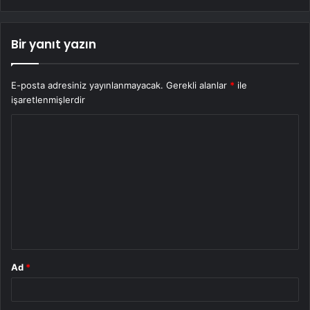
Bir yanıt yazın
E-posta adresiniz yayınlanmayacak.
Gerekli alanlar
*
ile
işaretlenmişlerdir
Y
o
r
u
m
*
Ad
*