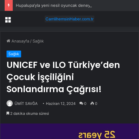
Hupalupa’yla yeni nesil oyuncak deneyimi
Menü
Anasayfa
/
Sağlık
Sağlık
UNICEF ve ILO Türkiye’den
Çocuk İşçiliğini
Sonlandırma Çağrısı!
ÜMİT SAVĞA
Haziran 12, 2024
0
0
2 dakika okuma süresi