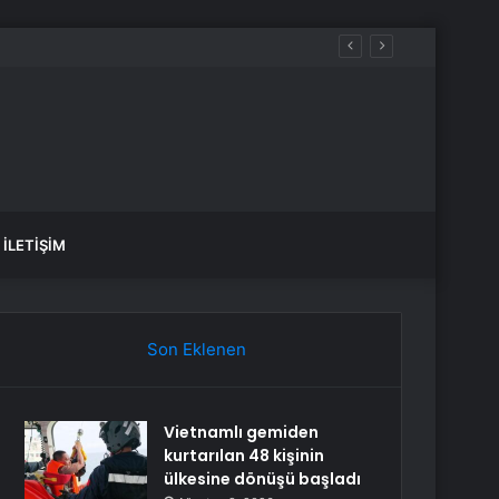
e deprem oldu?
İLETIŞIM
Son Eklenen
Vietnamlı gemiden
kurtarılan 48 kişinin
ülkesine dönüşü başladı