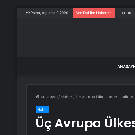
İstanbul
Pazar, Ağustos 9 2026
Son Dakika Haberleri
ANASAY
Anasayfa
/
Haber
/
Üç Avrupa Ülkesinden İsrail’e Ac
Haber
Üç Avrupa Ülkesi