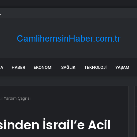
’da deprem mi oldu? SON DAKİKA! 28 Temmuz İstanbul’da az önce nered
FA
HABER
EKONOMI
SAĞLIK
TEKNOLOJI
YAŞAM
il Yardım Çağrısı
nden İsrail’e Acil