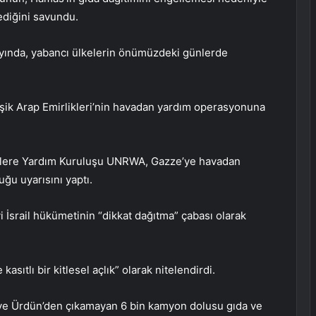
mediğini savundu.
ayında, yabancı ülkelerin önümüzdeki günlerde
eşik Arap Emirlikleri’nin havadan yardım operasyonuna
ltecilere Yardım Kuruluşu UNRWA, Gazze’ye havadan
uğu uyarısını yaptı.
 İsrail hükümetinin “dikkat dağıtma” çabası olarak
sıtlı bir kitlesel açlık” olarak nitelendirdi.
 ve Ürdün’den çıkamayan 6 bin kamyon dolusu gıda ve