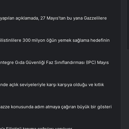
apılan açıklamada, 27 Mayıs’tan bu yana Gazzelilere
Filistinlilere 300 milyon öğün yemek sağlama hedefinin
ı Entegre Gıda Güvenliği Faz Sınıflandırması (IPC) Mayıs
de açlık seviyeleriyle karşı karşıya olduğu ve kıtlık
Gazze konusunda adım atmaya çağıran büyük bir gösteri
 Filistin’i tanıma çağrıları yapılıyor.