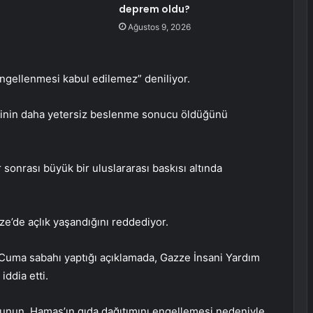
deprem oldu?
Ağustos 9, 2026
engellenmesi kabul edilemez” deniliyor.
işinin daha yetersiz beslenme sonucu öldüğünü
 sonrası büyük bir uluslararası baskısı altında
’de açlık yaşandığını reddediyor.
Cuma sabahı yaptığı açıklamada, Gazze İnsani Yardım
iddia etti.
unun, Hamas’ın gıda dağıtımını engellemesi nedeniyle