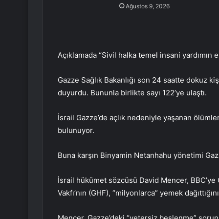
Ağustos 9, 2026
Açıklamada “Sivil halka temel insani yardımın 
Gazze Sağlık Bakanlığı son 24 saatte dokuz k
duyurdu. Bununla birlikte sayı 122’ye ulaştı.
İsrail Gazze’de açlık nedeniyle yaşanan ölümler
bulunuyor.
Buna karşın Binyamin Netanhahu yönetimi Gazze
İsrail hükümet sözcüsü David Mencer, BBC’ye 
Vakfı’nın (GHF), “milyonlarca” yemek dağıttığını 
Mencer, Gazze’deki “yetersiz beslenme” sorun