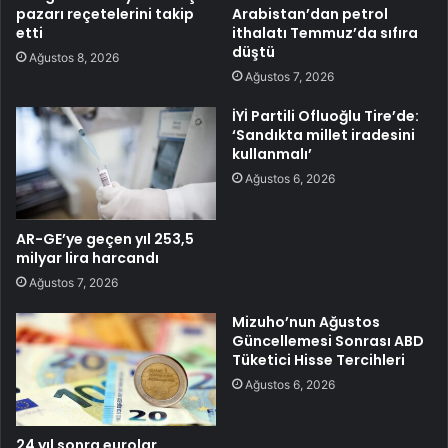
pazarı reçetelerini takip
Arabistan’dan petrol
etti
ithalatı Temmuz’da sıfıra
düştü
Ağustos 8, 2026
Ağustos 7, 2026
İYİ Partili Ofluoğlu Tire’de:
‘Sandıkta millet iradesini
kullanmalı’
Ağustos 6, 2026
AR-GE’ye geçen yıl 253,5
milyar lira harcandı
Ağustos 7, 2026
Mizuho’nun Ağustos
Güncellemesi Sonrası ABD
Tüketici Hisse Tercihleri
Ağustos 6, 2026
24 yıl sonra eurolar