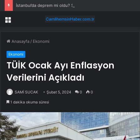
İstanbul’da deprem mi oldu? SON DAKİKA! 28 Temmuz İstanbul’da az önce nerede deprem oldu?
Menü
Anasayfa
/
Ekonomi
Ekonomi
TÜİK Ocak Ayı Enflasyon
Verilerini Açıkladı
SAMİ SUCAK
Şubat 5, 2024
0
0
1 dakika okuma süresi