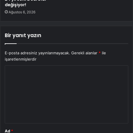
değişiyor!
Ağustos 6, 2026
Bir yanıt yazın
E-posta adresiniz yayınlanmayacak.
Gerekli alanlar
*
ile
işaretlenmişlerdir
Y
o
r
u
m
*
Ad
*