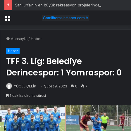
Şanlıurfa’nın en büyük rekreasyon projelerinden biri hayata geçiyor
Menü
Anasayfa
/
Haber
Haber
TFF 3. Lig: Belediye
Derincespor: 1 Yomraspor: 0
YÜCEL ÇELİK
Şubat 9, 2023
0
7
1 dakika okuma süresi