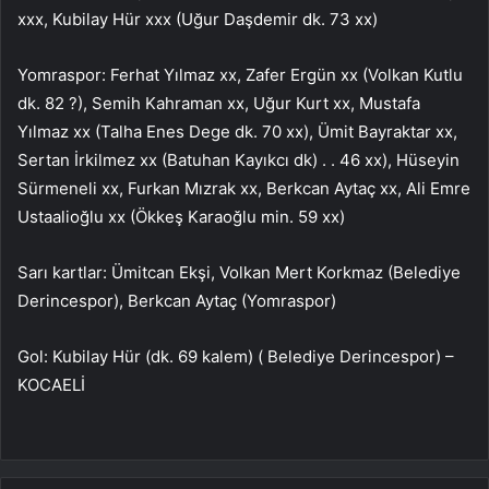
xxx, Kubilay Hür xxx (Uğur Daşdemir dk. 73 xx)
Yomraspor: Ferhat Yılmaz xx, Zafer Ergün xx (Volkan Kutlu
dk. 82 ?), Semih Kahraman xx, Uğur Kurt xx, Mustafa
Yılmaz xx (Talha Enes Dege dk. 70 xx), Ümit Bayraktar xx,
Sertan İrkilmez xx (Batuhan Kayıkcı dk) . . 46 xx), Hüseyin
Sürmeneli xx, Furkan Mızrak xx, Berkcan Aytaç xx, Ali Emre
Ustaalioğlu xx (Ökkeş Karaoğlu min. 59 xx)
Sarı kartlar: Ümitcan Ekşi, Volkan Mert Korkmaz (Belediye
Derincespor), Berkcan Aytaç (Yomraspor)
Gol: Kubilay Hür (dk. 69 kalem) ( Belediye Derincespor) –
KOCAELİ