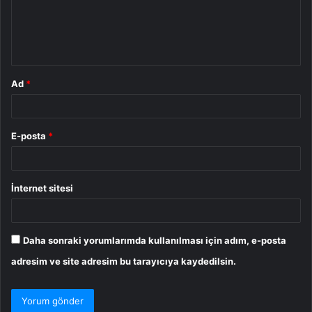
u
m
*
Ad
*
E-posta
*
İnternet sitesi
Daha sonraki yorumlarımda kullanılması için adım, e-posta
adresim ve site adresim bu tarayıcıya kaydedilsin.