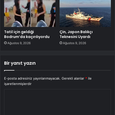
Tatil için geldiği
Çin, Japon Balıkçı
Bodrum’da kaçırılıyordu
Teknesini Uyardı
Ağustos 9, 2026
Ağustos 9, 2026
Bir yanıt yazın
E-posta adresiniz yayınlanmayacak.
Gerekli alanlar
*
ile
işaretlenmişlerdir
Y
o
r