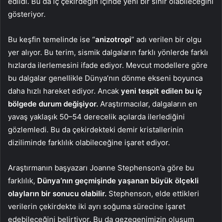
edildi. Bu da iç çekirdeğin içinde yeni bir sınır olabileceğini
gösteriyor.
Bu keşfin temelinde ise “
anizotropi
” adı verilen bir olgu
yer alıyor. Bu terim, sismik dalgaların farklı yönlerde farklı
hızlarda ilerlemesini ifade ediyor. Mevcut modellere göre
bu dalgalar genellikle Dünya’nın dönme ekseni boyunca
daha hızlı hareket ediyor. Ancak
yeni tespit edilen bu iç
bölgede durum değişiyor.
Araştırmacılar, dalgaların en
yavaş yaklaşık 50–54 derecelik açılarda ilerlediğini
gözlemledi. Bu da çekirdekteki demir kristallerinin
diziliminde farklılık olabileceğine işaret ediyor.
Araştırmanın başyazarı Joanne Stephenson’a göre bu
farklılık,
Dünya’nın geçmişinde yaşanan büyük ölçekli
olayların bir sonucu olabilir.
Stephenson, elde ettikleri
verilerin çekirdekte iki ayrı soğuma sürecine işaret
edebileceğini belirtiyor. Bu da gezegenimizin oluşum