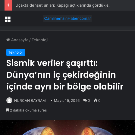
Uçakta dehşet anları: Kapağı açtıklarında gördüklerine inanamadılar
Menü
Anasayfa
/
Teknoloji
Teknoloji
Sismik veriler şaşırttı:
Dünya’nın iç çekirdeğinin
içinde ayrı bir bölge olabilir
NURCAN BAYRAM
Mayıs 15, 2026
0
0
2 dakika okuma süresi