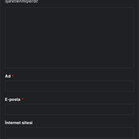
işaretlenmişlerdir
Y
o
r
u
m
*
Ad
*
E-posta
*
İnternet sitesi