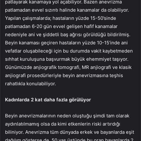
patlayarak kanamaya yol açabiliyor. Bazen anevrizma
patlamadan evvel sızıntı halinde kanamalar da olabiliyor.
Yapılan çalışmalarda; hastaların yüzde 15-50’sinde
patlamadan 6-20 gün evvel gelişen hafif kanamalar
nedeniyle ani ve şiddetli baş ağrısı görüldüğü bildirilmiş.
Beyin kanaması geçiren hastaların yüzde 10-15’inde ani
vefatlar oluşabileceği için bu durumda vakit kaybetmeden
sıhhat kuruluşuna başvurmak büyük ehemmiyet taşıyor.
Günümüzde anjiografik tomografi, MR anjiografi ve klasik
anjiografi prosedürleriyle beyin anevrizmasına teşhis
rahatlıkla konulabiliyor.
Kadınlarda 2 kat daha fazla görülüyor
Beyin anevrizmalarının neden oluştuğu şimdi tam olarak
aydınlatılmamış olsa da kimi etkenlerin riski artırdığı
biliniyor. Anevrizma tüm dünyada erkek ve bayanlarda eşit
dağılım gösterse de, 50 yaş üstünde bu oran bayanlarda 2