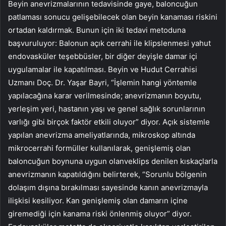
Beyin anevrizmalarının tedavisinde gaye, baloncuğun
patlaması sonucu gelişebilecek olan beyin kanaması riskini
ortadan kaldırmak. Bunun için iki tedavi metoduna
başvuruluyor: Balonun açık cerrahi ile klipslenmesi yahut
endovasküler teşebbüsler, bir diğer deyişle damar içi
uygulamalar ile kapatılması. Beyin ve Hudut Cerrahisi
Uzmanı Doç. Dr. Yaşar Bayri, “İşlemin hangi yöntemle
yapılacağına karar verilmesinde; anevrizmanın boyutu,
yerleşim yeri, hastanın yaşı ve genel sağlık sorunlarının
varlığı gibi birçok faktör etkili oluyor” diyor. Açık sistemle
yapılan anevrizma ameliyatlarında, mikroskop altında
mikrocerrahi formüller kullanılarak, genişlemiş olan
baloncuğun boynuna uygun olanveklips denilen kıskaçlarla
anevrizmanın kapatıldığını belirterek, “Sorunlu bölgenin
dolaşım dışına bırakılması sayesinde kanın anevrizmayla
ilişkisi kesiliyor. Kan genişlemiş olan damarın içine
giremediği için kanama riski önlenmiş oluyor” diyor.