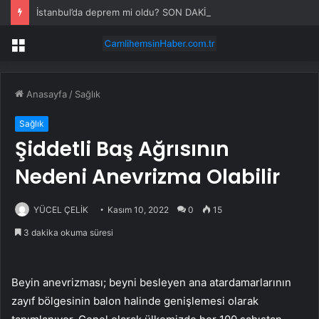
İstanbul’da deprem mi oldu? SON DAKİKA! 28 Temmuz İstanbul’da az önce nerede deprem oldu?
Menü
Anasayfa
/
Sağlık
Sağlık
Şiddetli Baş Ağrısının
Nedeni Anevrizma Olabilir
YÜCEL ÇELİK
Kasım 10, 2022
0
15
3 dakika okuma süresi
Beyin anevrizması; beyni besleyen ana atardamarlarının
zayıf bölgesinin balon halinde genişlemesi olarak