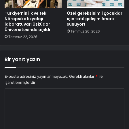
Türkiye’nin ilk ve tek
Özel gereksinimli çocuklar
Nöropsikofizyoloji
için tatil gelişim fırsatı
laboratuvarı Üsküdar
sunuyor!
Üniversitesinde açıldı
Temmuz 20, 2026
Temmuz 22, 2026
Bir yanıt yazın
E-posta adresiniz yayınlanmayacak.
Gerekli alanlar
*
ile
işaretlenmişlerdir
Y
o
r
u
m