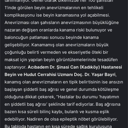
tanımlanıyor. Genel olarak ülkemizde her 100 şahıstan
1’inde görülen beyin anevrizmalarının en tehlikeli
komplikasyonu ise beyin kanamasına yol açabilmesi.
Anevrizması olan şahısların anevrizmasının büyüklüğüne
nazaran değişen oranlarda kanama riski bulunuyor ve
baloncuğun patlaması sonucu beyinde kanama
gelişebiliyor. Kanamamış olan anevrizmaların büyük
çoğunluğu belirti vermeden ve ekseriyetle öteki bir
maksat için yapılan beyin görüntülemelerinde tesadüfen
saptanıyor.
Acıbadem Dr. Şinasi Can (Kadıköy) Hastanesi
Beyin ve Hudut Cerrahisi Uzmanı
Doç. Dr. Yaşar Bayri
,
kanamış olan anevrizmaların en tipik belirtisinin ise ansızın
başlayan şiddetli baş ağrısı ve genel durumda kötüleşme
olduğuna dikkat çekerek, “Hastalar bu durumu ‘hayatımın
en şiddetli baş ağrısı’ şeklinde tarif ediyorlar. Baş ağrısına
bazen kısa süreli bilinç kaybı, bulantı ve kusma eşlik
edebiliyor. Nadiren de olsa epileptik nöbet görülebiliyor.
Bu tabloda hastanın en kısa sürede sağlık kuruluşuna