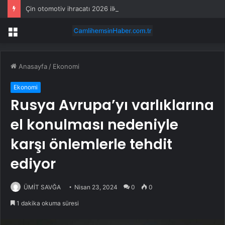
Çin otomotiv ihracatı 2026 ilk yarıda yüzde 65 arttı
Menü
Anasayfa
/
Ekonomi
Ekonomi
Rusya Avrupa’yı varlıklarına
el konulması nedeniyle
karşı önlemlerle tehdit
ediyor
ÜMİT SAVĞA
Nisan 23, 2024
0
0
1 dakika okuma süresi