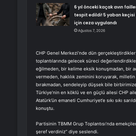
6 yıl önceki kaçak avın faille
tespit edildi! 5 yaban keçisi
için ceza uygulandı
Ağustos 7, 2026
CHP Genel Merkezi’nde dün gerçekleştirdikler
toplantılarında gelecek süreci değerlendirdikle
eğilmeden, bir kelime eksik konuşmadan, bir a
vermeden, haklılık zeminini koruyarak, milletin
bırakmadan, sendeleyip düşsek bile birbirimiz
Türkiye’nin en köklü ve en güçlü ailesi CHP ail
Atatürk’ün emaneti Cumhuriyet’e sıkı sıkı sarıl
konuştu.
Partisinin TBMM Grup Toplantısı’nda emekçileri 
şeref verdiniz” diye seslendi.