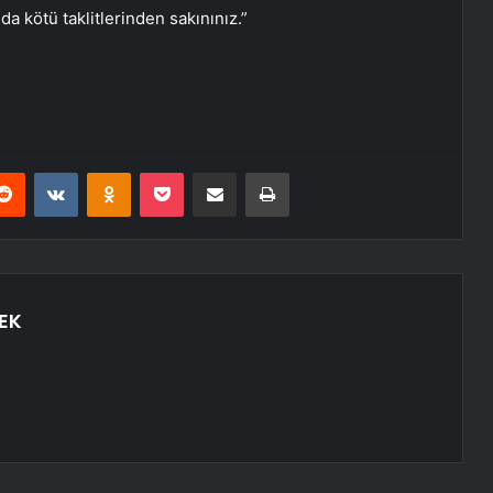
a kötü taklitlerinden sakınınız.”
erest
Reddit
VKontakte
Odnoklassniki
Pocket
E-Posta ile paylaş
Yazdır
EK