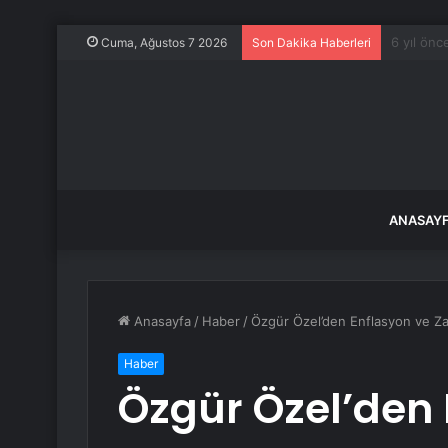
TBMM Gene
Cuma, Ağustos 7 2026
Son Dakika Haberleri
ANASAY
Anasayfa
/
Haber
/
Özgür Özel’den Enflasyon ve Za
Haber
Özgür Özel’den