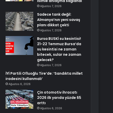
isimle anlaşma sağlandı
Ağustos 7, 2026
Sadece tank değil:
Almanya’nın yeni savaş
planı dikkat çekti
Ağustos 7, 2026
Bursa BUSKİ su kesintisi!
21-22 Temmuz Bursa’da
su kesintisi ne zaman
bitecek, sular ne zaman
gelecek?
Ağustos 7, 2026
İYİ Partili Ofluoğlu Tire’de: ‘Sandıkta millet
iradesini kullanmalı’
Ağustos 6, 2026
Çin otomotiv ihracatı
2026 ilk yarıda yüzde 65
arttı
Ağustos 6, 2026