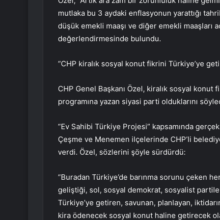
Özel, “Artık ara zam bir zorunluluk haline gelmi
mutlaka bu 3 aydaki enflasyonun yarattığı tahr
düşük emekli maaşı ve diğer emekli maaşları a
değerlendirmesinde bulundu.
“CHP kiralık sosyal konut fikrini Türkiye’ye geti
CHP Genel Başkanı Özel, kiralık sosyal konut fikr
programına yazan siyasi parti olduklarını söyle
“Ev Sahibi Türkiye Projesi” kapsamında gerçekle
Çeşme ve Menemen ilçelerinde CHP’li belediyel
verdi. Özel, sözlerini şöyle sürdürdü:
“Buradan Türkiye’de barınma sorunu çeken herk
geliştiği, sol, sosyal demokrat, sosyalist partiler
Türkiye’ye getiren, savunan, planlayan, iktidarı
kira ödenecek sosyal konut haline getirecek ol