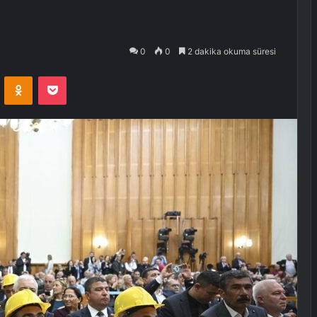
0
0
2 dakika okuma süresi
VKontakte
Odnoklassniki
Pocket