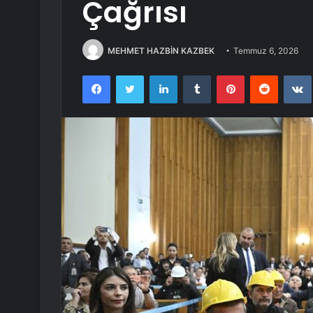
Çağrısı
MEHMET HAZBİN KAZBEK
Temmuz 6, 2026
Facebook
Twitter
LinkedIn
Tumblr
Pinterest
Reddit