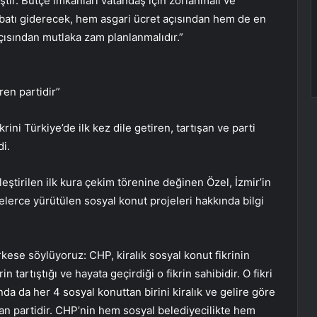
ştir. Bütçe imkanları vatandaş için zorlanmalı ve
ibatı giderecek, hem asgari ücret açısından hem de en
çısından mutlaka zam planlanmalıdır.”
ren partidir”
ini Türkiye’de ilk kez dile getiren, tartışan ve parti
di.
ştirilen ilk kura çekim törenine değinen Özel, İzmir’in
erce yürütülen sosyal konut projeleri hakkında bilgi
ese söylüyoruz: CHP, kiralık sosyal konut fikrinin
in tartıştığı ve hayata geçirdiği o fikrin sahibidir. O fikri
nda da her 4 sosyal konuttan birini kiralık ve gelire göre
an partidir. CHP’nin hem sosyal belediyecilikte hem