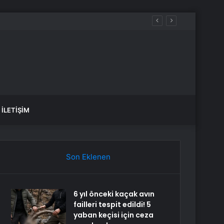
üreçte Hep Birlikte Taşın Altına Elimizi Koyalım
İLETIŞIM
Son Eklenen
6 yıl önceki kaçak avın
failleri tespit edildi! 5
yaban keçisi için ceza