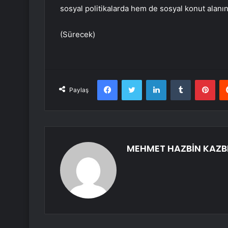
sosyal politikalarda hem de sosyal konut alanınd
(Sürecek)
Facebook
Twitter
LinkedIn
Tumblr
Pint
Paylaş
MEHMET HAZBİN KAZB