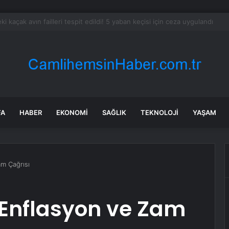
l Kurulu… Abdulhamit Gül: Gelin, Acıları Değil Sevinçleri Artıracak Bir S
FA
HABER
EKONOMI
SAĞLIK
TEKNOLOJI
YAŞAM
m Çağrısı
 Enflasyon ve Zam