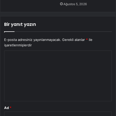
Ağustos 5, 2026
Bir yanıt yazın
E-posta adresiniz yayınlanmayacak.
Gerekli alanlar
*
ile
işaretlenmişlerdir
Y
o
r
u
m
*
Ad
*