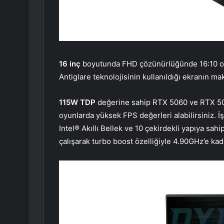
16 inç
boyutunda FHD çözünürlüğünde 16:10 oran
Antiglare teknolojisinin kullanıldığı ekranın ma
115W TDP
değerine sahip RTX 5060 ve RTX 507
oyunlarda yüksek FPS değerleri alabilirsiniz. İş
Intel® Akıllı Bellek ve 10 çekirdekli yapıya sah
çalışarak turbo boost özelliğiyle 4.90GHz’e kada