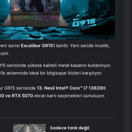
yeni serisi
Excalibur G915’i
tanıttı. Yeni seride incelik,
ıyor.
5 serisinde yüksek kaliteli metal kasanın kullanılıyor.
rlik anlamında ideal bir bilgisayar bizleri karşılıyor.
bur G915 serisinde
13. Nesil Intel® Core™ i7 13620H
60 ve RTX 5070
ekran kartı seçenekleri sunuluyor.
Sadece tank değil: