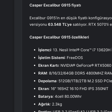
Casper Excalibur G915 fiyatı
Excalibur G915’in en düşük fiyatlı konfigüras
versiyonu
63.548 TL’ye
satılıyor. RTX 5070’li
Casper Excalibur G915 özellikleri
İşlemci
: 13. Nesil Intel® Core™ i7 13620H 
İşletim Sistemi
: FreeDOS
Ekran Kartı
: NVIDIA® GeForce® RTX5060
RAM
: 8/16/32/64GB DDR5 4800MHZ RA
Depolama
: 512GB/1TB/2TB M.2 SSD PCle
Ekran
: 16″ 165HZ 16:10 FHD IPS 350NIT
Batarya
: 4cell 80.00Whr
Ağırlık
: 2.3kg
Portlar
: USB 3.2 (Gen1) *2 / USB 3.2 (G