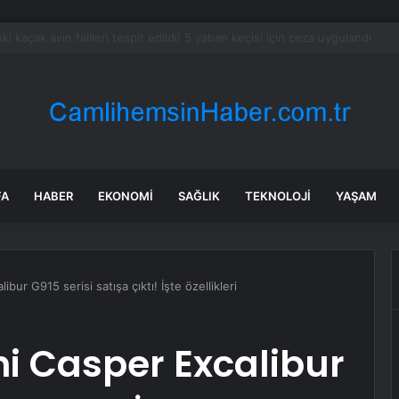
l Kurulu… Abdulhamit Gül: Gelin, Acıları Değil Sevinçleri Artıracak Bir S
FA
HABER
EKONOMI
SAĞLIK
TEKNOLOJI
YAŞAM
bur G915 serisi satışa çıktı! İşte özellikleri
ni Casper Excalibur