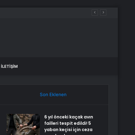
üreçte Hep Birlikte Taşın Altına Elimizi Koyalım
İLETIŞIM
Son Eklenen
6 yıl önceki kaçak avın
failleri tespit edildi! 5
yaban keçisi için ceza