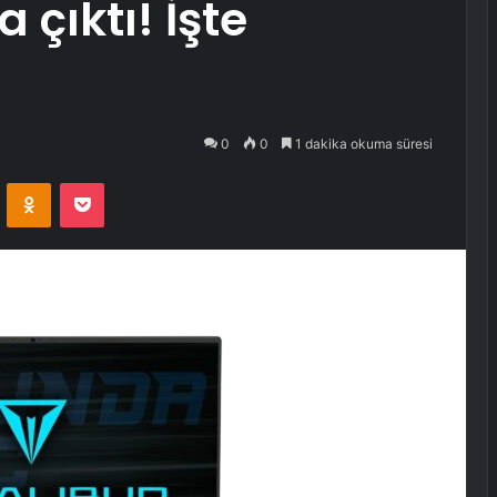
a çıktı! İşte
0
0
1 dakika okuma süresi
VKontakte
Odnoklassniki
Pocket