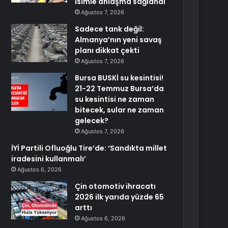
isimle anlaşma sağlandı
Ağustos 7, 2026
Sadece tank değil:
Almanya’nın yeni savaş
planı dikkat çekti
Ağustos 7, 2026
Bursa BUSKİ su kesintisi!
21-22 Temmuz Bursa’da
su kesintisi ne zaman
bitecek, sular ne zaman
gelecek?
Ağustos 7, 2026
İYİ Partili Ofluoğlu Tire’de: ‘Sandıkta millet
iradesini kullanmalı’
Ağustos 6, 2026
Çin otomotiv ihracatı
2026 ilk yarıda yüzde 65
arttı
Ağustos 6, 2026