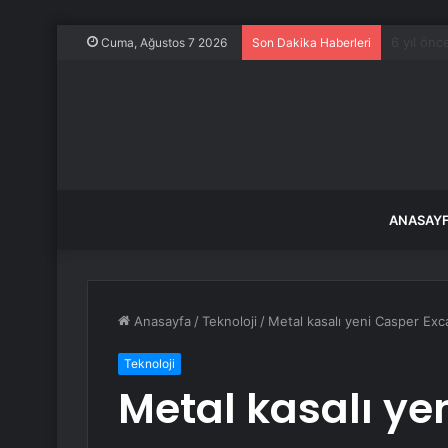
TBMM Gene
Cuma, Ağustos 7 2026
Son Dakika Haberleri
ANASAY
Anasayfa
/
Teknoloji
/
Metal kasalı yeni Casper Excali
Teknoloji
Metal kasalı ye