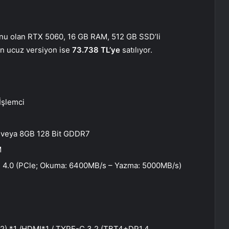
yonu olan RTX 5060, 16 GB RAM, 512 GB SSD’li
 en ucuz versiyon ise
73.738 TL’ye
satılıyor.
İşlemci
 veya 8GB 128 Bit GDDR7
M
 4.0 (PCle; Okuma: 6400MB/s – Yazma: 5000MB/s)
en2) *1 /HDMI*1 / TYPE-C 3.2 (TBT4+DP1.4