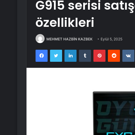
G915 serisi satış
özellikleri
MEHMET HAZBİN KAZBEK
Eylül 5, 2025
Facebook
Twitter
LinkedIn
Tumblr
Pinterest
Reddit