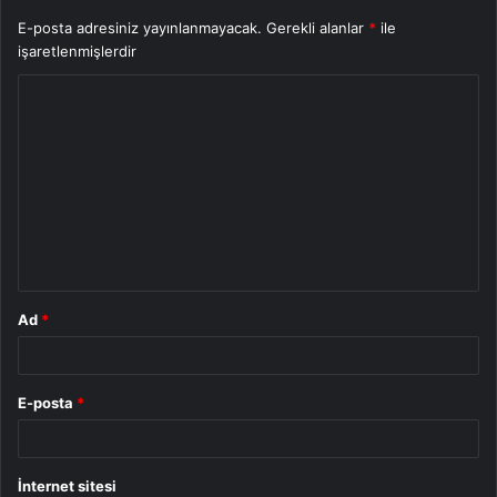
E-posta adresiniz yayınlanmayacak.
Gerekli alanlar
*
ile
işaretlenmişlerdir
Y
o
r
u
m
*
Ad
*
E-posta
*
İnternet sitesi