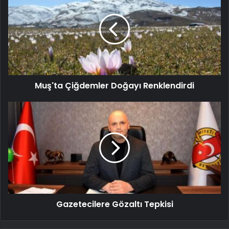
Muş'ta Çiğdemler Doğayı Renklendirdi
Gazetecilere Gözaltı Tepkisi