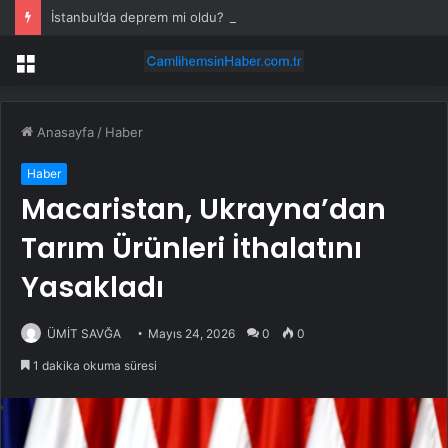
İstanbul’da deprem mi oldu? SON DAKİKA! 28 Temmuz İstanbul’da az önce nerede deprem oldu?
Menü
Anasayfa
/
Haber
Haber
Macaristan, Ukrayna’dan
Tarım Ürünleri İthalatını
Yasakladı
ÜMİT SAVĞA
Mayıs 24, 2026
0
0
1 dakika okuma süresi