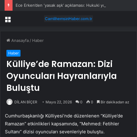
Ece Erken’den ‘yasak aşk’ açıklaması: Hukuki yollara başvuruyor
Menü
Anasayfa
/
Haber
Haber
Külliye’de Ramazan: Dizi
Oyuncuları Hayranlarıyla
Buluştu
DİLAN BİÇER
Mayıs 22, 2026
0
0
Bir dakikadan az
Cumhurbaşkanlığı Külliyesi’nde düzenlenen “Külliye’de
Ramazan” etkinlikleri kapsamında, “Mehmed: Fetihler
Sultanı” dizisi oyuncuları sevenleriyle buluştu.