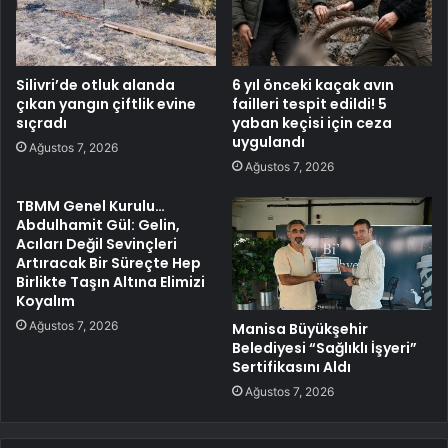
Silivri’de otluk alanda
6 yıl önceki kaçak avın
çıkan yangın çiftlik evine
failleri tespit edildi! 5
sıçradı
yaban keçisi için ceza
uygulandı
Ağustos 7, 2026
Ağustos 7, 2026
TBMM Genel Kurulu…
Abdulhamit Gül: Gelin,
Acıları Değil Sevinçleri
Artıracak Bir Süreçte Hep
Birlikte Taşın Altına Elimizi
Koyalım
Ağustos 7, 2026
Manisa Büyükşehir
Belediyesi “Sağlıklı İşyeri”
Sertifikasını Aldı
Ağustos 7, 2026