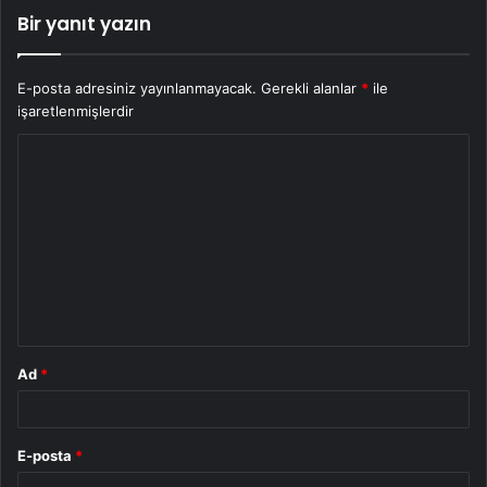
Bir yanıt yazın
E-posta adresiniz yayınlanmayacak.
Gerekli alanlar
*
ile
işaretlenmişlerdir
Y
o
r
u
m
*
Ad
*
E-posta
*