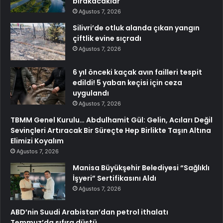
bırakacaklar
Ağustos 7, 2026
Silivri’de otluk alanda çıkan yangın
çiftlik evine sıçradı
Ağustos 7, 2026
6 yıl önceki kaçak avın failleri tespit
edildi! 5 yaban keçisi için ceza
uygulandı
Ağustos 7, 2026
TBMM Genel Kurulu… Abdulhamit Gül: Gelin, Acıları Değil
Sevinçleri Artıracak Bir Süreçte Hep Birlikte Taşın Altına
Elimizi Koyalım
Ağustos 7, 2026
Manisa Büyükşehir Belediyesi “Sağlıklı
İşyeri” Sertifikasını Aldı
Ağustos 7, 2026
ABD’nin Suudi Arabistan’dan petrol ithalatı
Temmuz’da sıfıra düştü