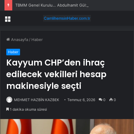
TBMM Genel Kurulu… Abdulhamit Gül: Gelin, Acıları Değil Sevinçleri Artıracak Bir Süreçte Hep Birlikte Taşın Altına Elimizi Koyalım
Menü
Anasayfa
/
Haber
Haber
Kayyum CHP’den ihraç
edilecek vekilleri hesap
makinesiyle seçti
MEHMET HAZBİN KAZBEK
Temmuz 6, 2026
0
0
1 dakika okuma süresi