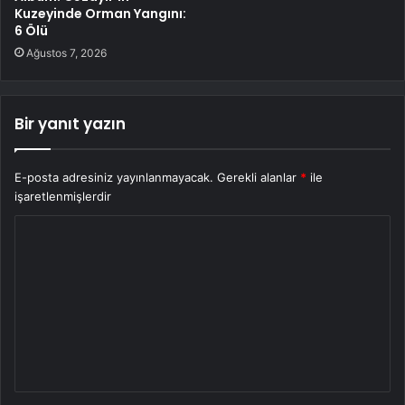
Kuzeyinde Orman Yangını:
6 Ölü
Ağustos 7, 2026
Bir yanıt yazın
E-posta adresiniz yayınlanmayacak.
Gerekli alanlar
*
ile
işaretlenmişlerdir
Y
o
r
u
m
*