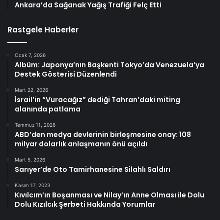
Ankara’da Sağanak Yağış Trafiği Felç Etti
Rastgele Haberler
Ocak 7, 2026
Albüm: Japonya’nın Başkenti Tokyo’da Venezuela’ya
Destek Gösterisi Düzenlendi
Mart 22, 2026
İsrail’in “Vuracağız” dediği Tahran’daki miting
alanında patlama
Temmuz 11, 2026
ABD’den medya devlerinin birleşmesine onay: 108
milyar dolarlık anlaşmanın önü açıldı
Mart 5, 2026
Sarıyer’de Oto Tamirhanesine Silahlı Saldırı
Kasım 17, 2023
Kıvılcım’ın Boşanması ve Nilay’ın Anne Olması ile Dolu
Dolu Kızılcık Şerbeti Hakkında Yorumlar