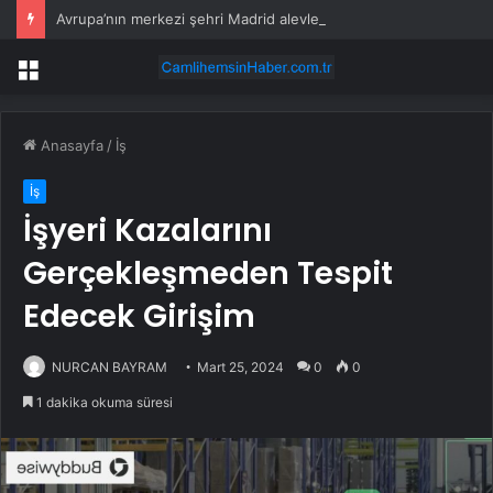
Avrupa’nın merkezi şehri Madrid alevler içinde: 25 Bin kişi tahliye edildi
Menü
Anasayfa
/
İş
İş
İşyeri Kazalarını
Gerçekleşmeden Tespit
Edecek Girişim
NURCAN BAYRAM
Mart 25, 2024
0
0
1 dakika okuma süresi