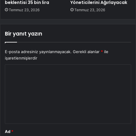
beklentisi 35 bin lira
Yöneticilerini Ağırlayacak
Temmuz 23, 2026
Temmuz 23, 2026
Bir yanıt yazın
E-posta adresiniz yayınlanmayacak.
Gerekli alanlar
*
ile
işaretlenmişlerdir
Y
o
r
u
m
*
Ad
*