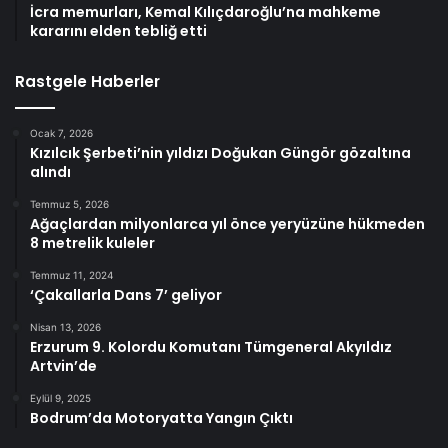
İcra memurları, Kemal Kılıçdaroğlu’na mahkeme
kararını elden tebliğ etti
Rastgele Haberler
Ocak 7, 2026
Kızılcık Şerbeti’nin yıldızı Doğukan Güngör gözaltına
alındı
Temmuz 5, 2026
Ağaçlardan milyonlarca yıl önce yeryüzüne hükmeden
8 metrelik kuleler
Temmuz 11, 2024
‘Çakallarla Dans 7’ geliyor
Nisan 13, 2026
Erzurum 9. Kolordu Komutanı Tümgeneral Akyıldız
Artvin’de
Eylül 9, 2025
Bodrum’da Motoryatta Yangın Çıktı