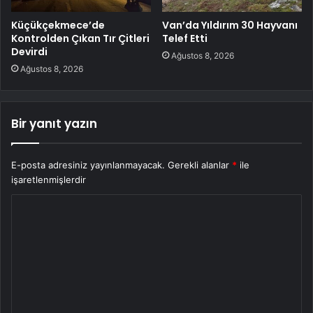
Küçükçekmece’de
Van’da Yıldırım 30 Hayvanı
Kontrolden Çıkan Tır Çitleri
Telef Etti
Devirdi
Ağustos 8, 2026
Ağustos 8, 2026
Bir yanıt yazın
E-posta adresiniz yayınlanmayacak.
Gerekli alanlar
*
ile
işaretlenmişlerdir
Y
o
r
u
m
*