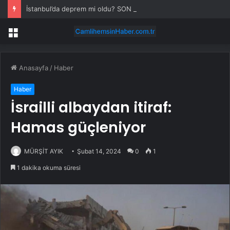
İstanbul’da deprem mi oldu? SON DAKİKA! 28 Temmuz İstanbul’da az önce nerede deprem oldu?
Menü
Anasayfa
/
Haber
Haber
İsrailli albaydan itiraf:
Hamas güçleniyor
MÜRŞİT AYIK
Şubat 14, 2024
0
1
1 dakika okuma süresi