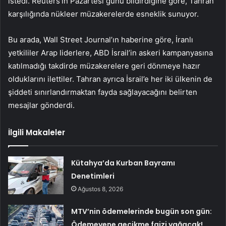
istedi. Reuters’ın Pazartesi günü bildirdiğine göre, Tahran
karşılığında nükleer müzakerelerde esneklik sunuyor.
Bu arada, Wall Street Journal’ın haberine göre, İranlı
yetkililer Arap liderlere, ABD İsrail’in askeri kampanyasına
katılmadığı takdirde müzakerelere geri dönmeye hazır
olduklarını ilettiler. Tahran ayrıca İsrail’e her iki ülkenin de
şiddeti sınırlandırmaktan fayda sağlayacağını belirten
mesajlar gönderdi.
İlgili Makaleler
Kütahya’da Kurban Bayramı
Denetimleri
Ağustos 8, 2026
MTV’nin ödemelerinde bugün son gün:
Ödemeyene gecikme faizi yağacak!