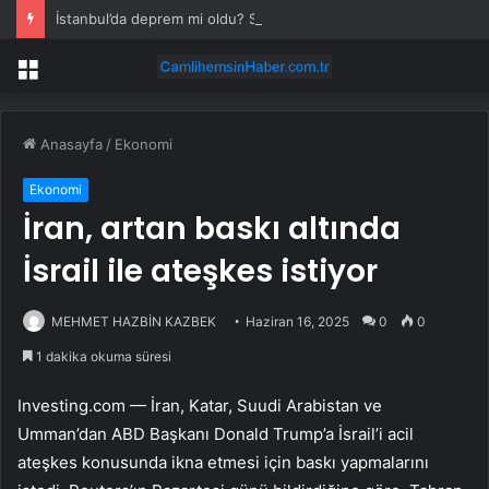
İstanbul’da deprem mi oldu? SON DAKİKA! 28 Temmuz İstanbul’da az önce nerede deprem oldu?
Menü
Anasayfa
/
Ekonomi
Ekonomi
İran, artan baskı altında
İsrail ile ateşkes istiyor
MEHMET HAZBİN KAZBEK
Haziran 16, 2025
0
0
1 dakika okuma süresi
Investing.com — İran, Katar, Suudi Arabistan ve
Umman’dan ABD Başkanı Donald Trump’a İsrail’i acil
ateşkes konusunda ikna etmesi için baskı yapmalarını