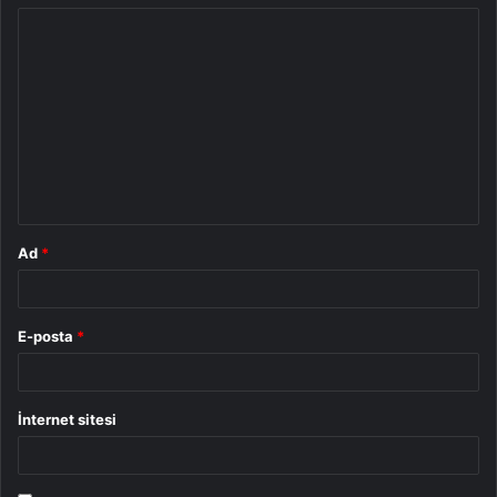
Y
o
r
u
m
*
Ad
*
E-posta
*
İnternet sitesi