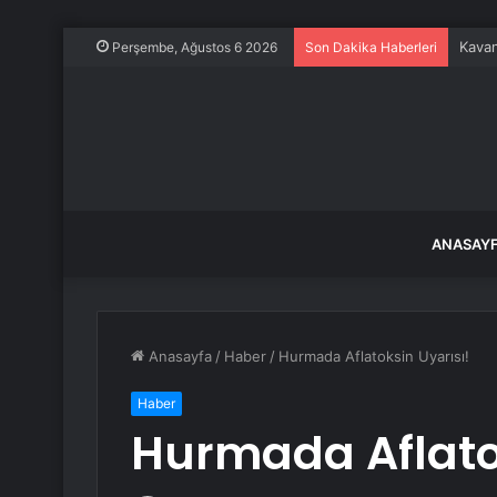
Kavan
Perşembe, Ağustos 6 2026
Son Dakika Haberleri
ANASAY
Anasayfa
/
Haber
/
Hurmada Aflatoksin Uyarısı!
Haber
Hurmada Aflatok