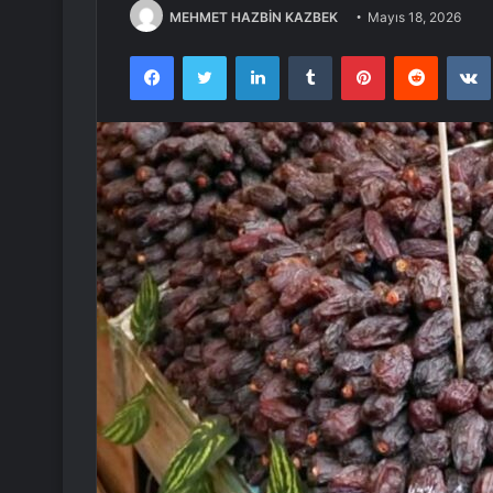
MEHMET HAZBİN KAZBEK
Mayıs 18, 2026
Facebook
Twitter
LinkedIn
Tumblr
Pinterest
Reddit