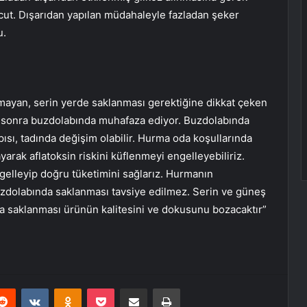
ut. Dışarıdan yapılan müdahaleyle fazladan şeker
u.
lmayan, serin yerde saklanması gerektiğine dikkat çeken
an sonra buzdolabında muhafaza ediyor. Buzdolabında
pısı, tadında değişim olabilir. Hurma oda koşullarında
yarak aflatoksin riskini küflenmeyi engelleyebiliriz.
gelleyip doğru tüketimini sağlarız. Hurmanın
zdolabında saklanması tavsiye edilmez. Serin ve güneş
a saklanması ürünün kalitesini ve dokusunu bozacaktır”
erest
Reddit
VKontakte
Odnoklassniki
Pocket
E-Posta ile paylaş
Yazdır