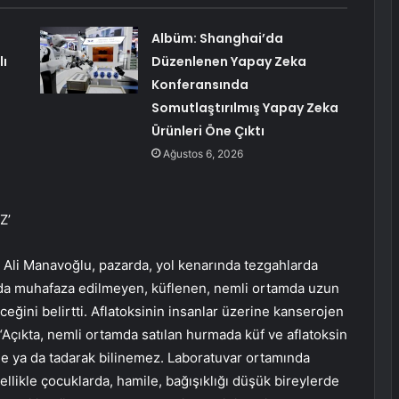
Albüm: Shanghai’da
lı
Düzenlenen Yapay Zeka
Konferansında
Somutlaştırılmış Yapay Zeka
Ürünleri Öne Çıktı
Ağustos 6, 2026
Z’
Ali Manavoğlu, pazarda, yol kenarında tezgahlarda
mda muhafaza edilmeyen, küflenen, nemli ortamda uzun
eğini belirtti. Aflatoksinin insanlar üzerine kanserojen
Açıkta, nemli ortamda satılan hurmada küf ve aflatoksin
özle ya da tadarak bilinemez. Laboratuvar ortamında
ellikle çocuklarda, hamile, bağışıklığı düşük bireylerde