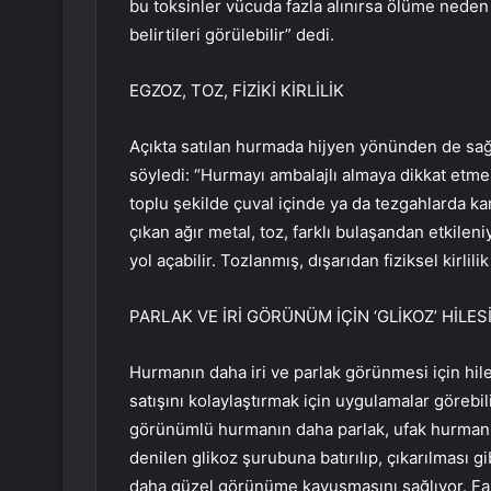
bu toksinler vücuda fazla alınırsa ölüme neden 
belirtileri görülebilir” dedi.
EGZOZ, TOZ, FİZİKİ KİRLİLİK
Açıkta satılan hurmada hijyen yönünden de sağ
söyledi: “Hurmayı ambalajlı almaya dikkat etme
toplu şekilde çuval içinde ya da tezgahlarda ka
çıkan ağır metal, toz, farklı bulaşandan etkileni
yol açabilir. Tozlanmış, dışarıdan fiziksel kirli
PARLAK VE İRİ GÖRÜNÜM İÇİN ‘GLİKOZ’ HİLES
Hurmanın daha iri ve parlak görünmesi için hil
satışını kolaylaştırmak için uygulamalar görebi
görünümlü hurmanın daha parlak, ufak hurmanın 
denilen glikoz şurubuna batırılıp, çıkarılması g
daha güzel görünüme kavuşmasını sağlıyor. Faz