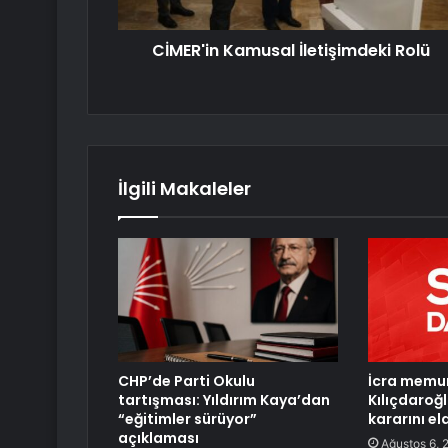
CİMER'in Kamusal İletişimdeki Rolü
İlgili Makaleler
CHP’de Parti Okulu
İcra memur
tartışması: Yıldırım Kaya’dan
Kılıçdaro
“eğitimler sürüyor”
kararını el
açıklaması
Ağustos 6, 