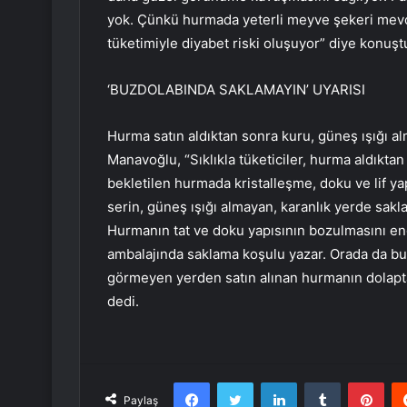
yok. Çünkü hurmada yeterli meyve şekeri mevc
tüketimiyle diyabet riski oluşuyor” diye konuşt
‘BUZDOLABINDA SAKLAMAYIN’ UYARISI
Hurma satın aldıktan sonra kuru, güneş ışığı a
Manavoğlu, “Sıklıkla tüketiciler, hurma aldıkt
bekletilen hurmada kristalleşme, doku ve lif ya
serin, güneş ışığı almayan, karanlık yerde sakla
Hurmanın tat ve doku yapısının bozulmasını en
ambalajında saklama koşulu yazar. Orada da bu
görmeyen yerden satın alınan hurmanın dolapt
dedi.
Facebook
Twitter
LinkedIn
Tumblr
Pint
Paylaş