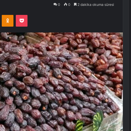
0
0
2 dakika okuma süresi
VKontakte
Odnoklassniki
Pocket