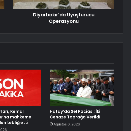
Diyarbakır'da Uyuşturucu
Operasyonu
ları, Kemal
Hatay’da Sel Faciası: İki
ğlu’na mahkeme
Cenaze Toprağa Verildi
den tebliğ etti
Ağustos 6, 2026
2026