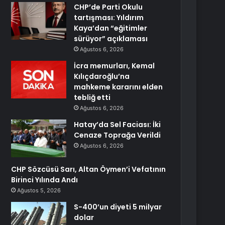
CHP’de Parti Okulu
tartışması: Yıldırım
Kaya’dan “eğitimler
sürüyor” açıklaması
Ağustos 6, 2026
İcra memurları, Kemal
Kılıçdaroğlu’na
mahkeme kararını elden
tebliğ etti
Ağustos 6, 2026
Hatay’da Sel Faciası: İki
Cenaze Toprağa Verildi
Ağustos 6, 2026
CHP Sözcüsü Sarı, Altan Öymen’i Vefatının
Birinci Yılında Andı
Ağustos 5, 2026
S-400’un diyeti 5 milyar
dolar