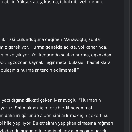
olabilir. Yüksek ateş, kusma, ishal gibi zehirlenme
lık riski bulunduğuna değinen Manavoğlu, şunları
miz gerekiyor. Hurma genelde açıkta, yol kenarında,
rşımıza çıkıyor. Yol kenarında satılan hurma, egzozdan
yor. Egzozdan kaynaklı ağır metal bulaşısı, hastalıklara
lik bulaşmış hurmalar tercih edilmemeli.”
İ
e yapıldığına dikkati çeken Manavoğlu, “Hurmanın
liyoruz. Satın almak için tercih edilmeyen mat
daha iri görünüp albenisini artırmak için şekerli su
ibi hile yapılıyor. Bu etrafının yapışkan olmasına rağmen
ladan dışarıdan etkilenmiş glikoz alınmasına gerek