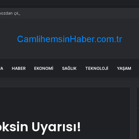
ozdan çıkan madeni para 39 milyon lira kazandırdı
FA
HABER
EKONOMI
SAĞLIK
TEKNOLOJI
YAŞAM
sin Uyarısı!