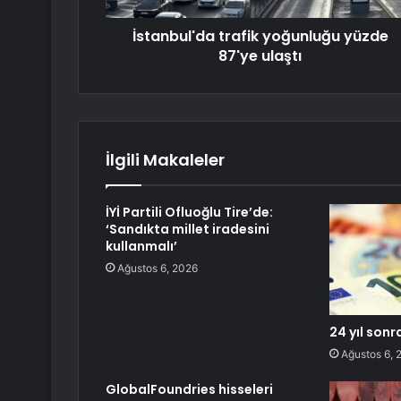
İstanbul'da trafik yoğunluğu yüzde
87'ye ulaştı
İlgili Makaleler
İYİ Partili Ofluoğlu Tire’de:
‘Sandıkta millet iradesini
kullanmalı’
Ağustos 6, 2026
24 yıl sonr
Ağustos 6, 
GlobalFoundries hisseleri