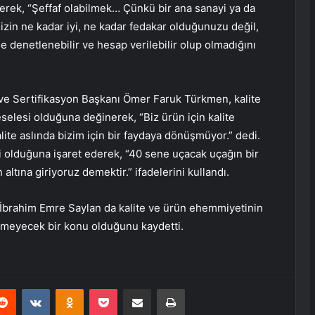
ederek, “Şeffaf olabilmek… Çünkü bir ana sanayi ya da
izin ne kadar iyi, ne kadar fedakar olduğunuzu değil,
e denetlenebilir ve hesap verilebilir olup olmadığını
 ve Sertifikasyon Başkanı Ömer Faruk Türkmen, kalite
eselesi olduğuna değinerek, “Biz ürün için kalite
te aslında bizim için bir faydaya dönüşmüyor.” dedi.
 olduğuna işaret ederek, “40 sene uçacak uçağın bir
ltına giriyoruz demektir.” ifadelerini kullandı.
İbrahim Emre Saylan da kalite ve ürün ehemmiyetinin
ilemeyecek bir konu olduğunu kaydetti.
erest
Reddit
VKontakte
Odnoklassniki
Pocket
E-Posta ile paylaş
Yazdır