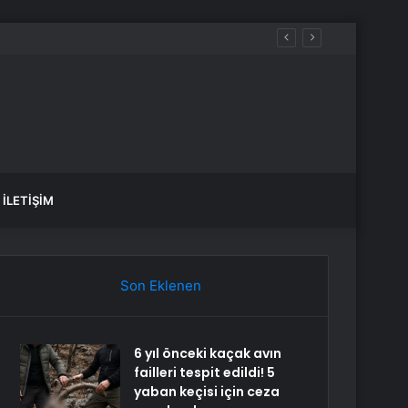
üreçte Hep Birlikte Taşın Altına Elimizi Koyalım
İLETIŞIM
Son Eklenen
6 yıl önceki kaçak avın
failleri tespit edildi! 5
yaban keçisi için ceza