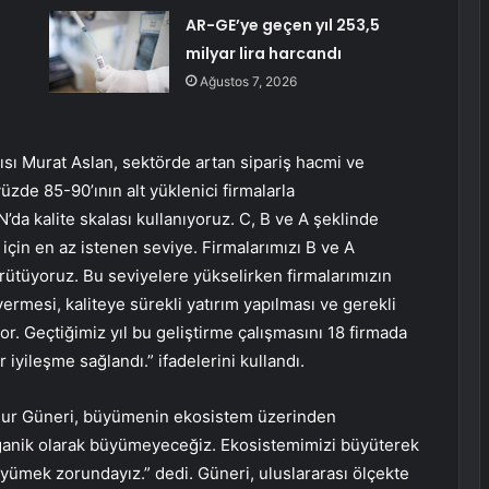
AR-GE’ye geçen yıl 253,5
milyar lira harcandı
Ağustos 7, 2026
ı Murat Aslan, sektörde artan sipariş hacmi ve
yüzde 85-90’ının alt yüklenici firmalarla
’da kalite skalası kullanıyoruz. C, B ve A şeklinde
 için en az istenen seviye. Firmalarımızı B ve A
rütüyoruz. Bu seviyelere yükselirken firmalarımızın
mesi, kaliteye sürekli yatırım yapılması ve gerekli
. Geçtiğimiz yıl bu geliştirme çalışmasını 18 firmada
iyileşme sağlandı.” ifadelerini kullandı.
ur Güneri, büyümenin ekosistem üzerinden
rganik olarak büyümeyeceğiz. Ekosistemimizi büyüterek
üyümek zorundayız.” dedi. Güneri, uluslararası ölçekte