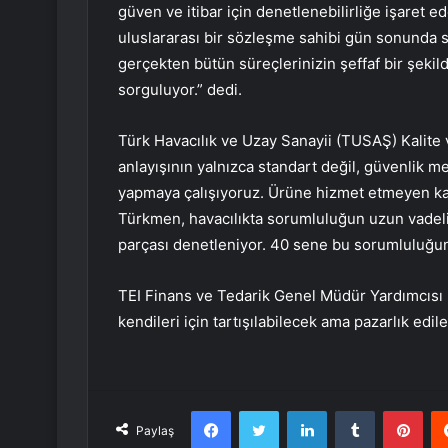
güven ve itibar için denetlenebilirliğe işaret 
uluslararası bir sözleşme sahibi gün sonunda s
gerçekten bütün süreçlerinizin şeffaf bir şekild
sorguluyor.” dedi.
Türk Havacılık ve Uzay Sanayii (TUSAŞ) Kalite
anlayışının yalnızca standart değil, güvenlik m
yapmaya çalışıyoruz. Ürüne hizmet etmeyen kali
Türkmen, havacılıkta sorumluluğun uzun vadeli
parçası denetleniyor. 40 sene bu sorumluluğun a
TEI Finans ve Tedarik Genel Müdür Yardımcısı 
kendileri için tartışılabilecek ama pazarlık ed
Facebook
Twitter
LinkedIn
Tumblr
Pint
Paylaş