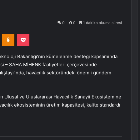
0
0
1 dakika okuma süresi
VKontakte
Odnoklassniki
Pocket
eknoloji Bakanlığı’nın kümelenme desteği kapsamında
esi – SAHA MİHENK faaliyetleri çerçevesinde
 Çalıştayı”nda, havacılık sektöründeki önemli gündem
ın Ulusal ve Uluslararası Havacılık Sanayii Ekosistemine
cılık ekosisteminin üretim kapasitesi, kalite standardı