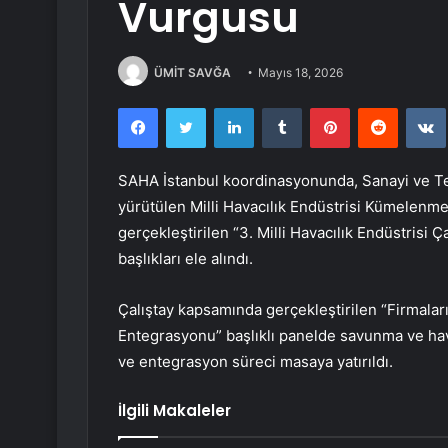
Vurgusu
ÜMİT SAVĞA
Mayıs 18, 2026
Facebook
Twitter
LinkedIn
Tumblr
Pinterest
Reddit
SAHA İstanbul koordinasyonunda, Sanayi ve T
yürütülen Milli Havacılık Endüstrisi Kümelenm
gerçekleştirilen “3. Milli Havacılık Endüstrisi
başlıkları ele alındı.
Çalıştay kapsamında gerçekleştirilen “Firmalar
Entegrasyonu” başlıklı panelde savunma ve hava
ve entegrasyon süreci masaya yatırıldı.
İlgili Makaleler