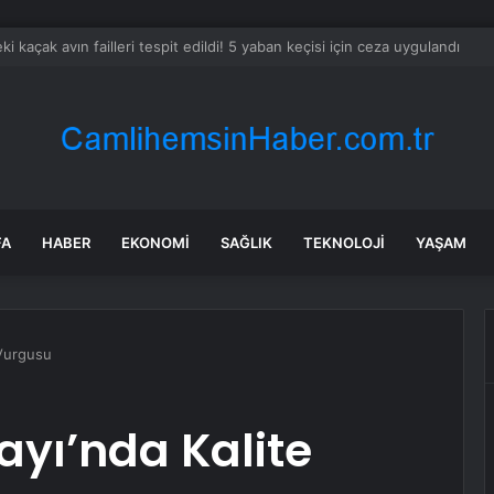
l Kurulu… Abdulhamit Gül: Gelin, Acıları Değil Sevinçleri Artıracak Bir S
FA
HABER
EKONOMI
SAĞLIK
TEKNOLOJI
YAŞAM
 Vurgusu
ayı’nda Kalite