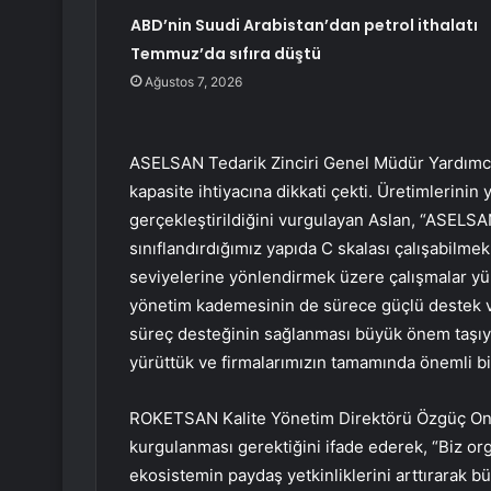
ABD’nin Suudi Arabistan’dan petrol ithalatı
Temmuz’da sıfıra düştü
Ağustos 7, 2026
ASELSAN Tedarik Zinciri Genel Müdür Yardımcıs
kapasite ihtiyacına dikkati çekti. Üretimlerinin 
gerçekleştirildiğini vurgulayan Aslan, “ASELSAN
sınıflandırdığımız yapıda C skalası çalışabilmek
seviyelerine yönlendirmek üzere çalışmalar yü
yönetim kademesinin de sürece güçlü destek ver
süreç desteğinin sağlanması büyük önem taşıyor
yürüttük ve firmalarımızın tamamında önemli bir 
ROKETSAN Kalite Yönetim Direktörü Özgüç On
kurgulanması gerektiğini ifade ederek, “Biz o
ekosistemin paydaş yetkinliklerini arttırarak b