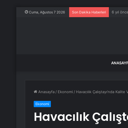
TBMM Gene
Cuma, Ağustos 7 2026
Son Dakika Haberleri
ANASAY
Anasayfa
/
Ekonomi
/
Havacılık Çalıştayı’nda Kalite
Ekonomi
Havacılık Çalışt