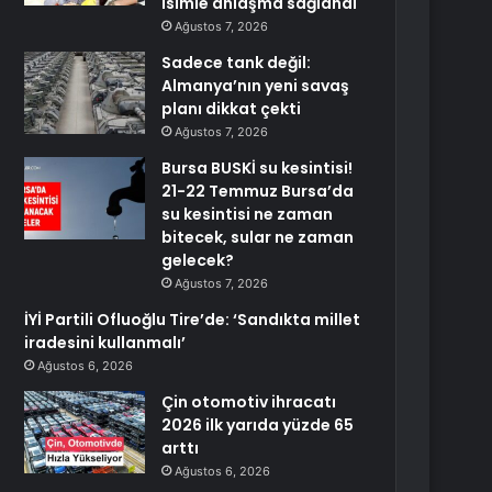
isimle anlaşma sağlandı
Ağustos 7, 2026
Sadece tank değil:
Almanya’nın yeni savaş
planı dikkat çekti
Ağustos 7, 2026
Bursa BUSKİ su kesintisi!
21-22 Temmuz Bursa’da
su kesintisi ne zaman
bitecek, sular ne zaman
gelecek?
Ağustos 7, 2026
İYİ Partili Ofluoğlu Tire’de: ‘Sandıkta millet
iradesini kullanmalı’
Ağustos 6, 2026
Çin otomotiv ihracatı
2026 ilk yarıda yüzde 65
arttı
Ağustos 6, 2026