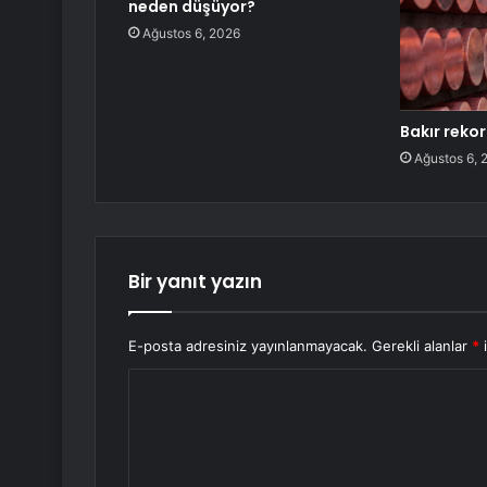
neden düşüyor?
Ağustos 6, 2026
Bakır rekor
Ağustos 6, 
Bir yanıt yazın
E-posta adresiniz yayınlanmayacak.
Gerekli alanlar
*
i
Y
o
r
u