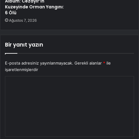
Albüm: Cezayir’in
Kuzeyinde Orman Yangını:
6 Ölü
Ağustos 7, 2026
Bir yanıt yazın
E-posta adresiniz yayınlanmayacak.
Gerekli alanlar
*
ile
işaretlenmişlerdir
Y
o
r
u
m
*