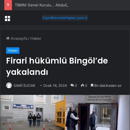
TBMM Genel Kurulu… Abdulhamit Gül: Gelin, Acıları Değil Sevinçleri Artıracak Bir Süreçte Hep Birlikte Taşın Altına Elimizi Koyalım
Menü
Anasayfa
/
Haber
Haber
Firari hükümlü Bingöl’de
yakalandı
SAMİ SUCAK
Ocak 16, 2024
0
0
Bir dakikadan az