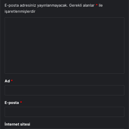
E-posta adresiniz yayınlanmayacak.
Gerekli alanlar
*
ile
işaretlenmişlerdir
Y
o
r
u
m
*
Ad
*
E-posta
*
İnternet sitesi