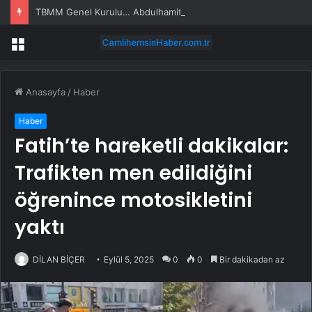
TBMM Genel Kurulu… Abdulhamit Gül: Gelin, Acıları Değil Sevinçleri Artıracak Bir Süreçte Hep Birlikte Taşın Altına Elimizi Koyalım
Menü
Anasayfa
/
Haber
Haber
Fatih’te hareketli dakikalar:
Trafikten men edildiğini
öğrenince motosikletini
yaktı
DİLAN BİÇER
Eylül 5, 2025
0
0
Bir dakikadan az