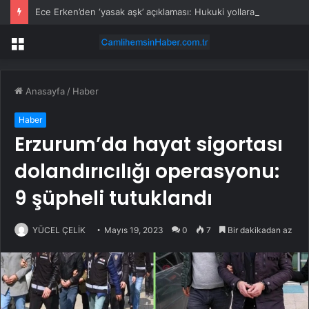
Ece Erken’den ‘yasak aşk’ açıklaması: Hukuki yollara başvuruyor
Menü
Anasayfa
/
Haber
Haber
Erzurum’da hayat sigortası
dolandırıcılığı operasyonu:
9 şüpheli tutuklandı
YÜCEL ÇELİK
Mayıs 19, 2023
0
7
Bir dakikadan az