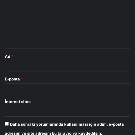
o
r
u
m
*
Ad
*
E-posta
*
İnternet sitesi
Daha sonraki yorumlarımda kullanılması için adım, e-posta
adresim ve site adresim bu tarayıcıya kaydedilsin.