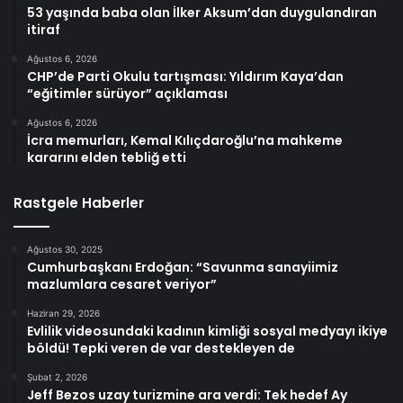
53 yaşında baba olan İlker Aksum’dan duygulandıran
itiraf
Ağustos 6, 2026
CHP’de Parti Okulu tartışması: Yıldırım Kaya’dan
“eğitimler sürüyor” açıklaması
Ağustos 6, 2026
İcra memurları, Kemal Kılıçdaroğlu’na mahkeme
kararını elden tebliğ etti
Rastgele Haberler
Ağustos 30, 2025
Cumhurbaşkanı Erdoğan: “Savunma sanayiimiz
mazlumlara cesaret veriyor”
Haziran 29, 2026
Evlilik videosundaki kadının kimliği sosyal medyayı ikiye
böldü! Tepki veren de var destekleyen de
Şubat 2, 2026
Jeff Bezos uzay turizmine ara verdi: Tek hedef Ay