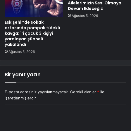
Ailelerimizin Sesi Olmaya
Devam Edeceğiz
Ağustos 5, 2026
Eskişehir’de sokak
ortasında pompalı tüfekli
kavga: 1’i çocuk 3 kişiyi
yaralayan şüpheli
yakalandı
Ağustos 5, 2026
Bir yanıt yazın
E-posta adresiniz yayınlanmayacak.
Gerekli alanlar
*
ile
işaretlenmişlerdir
Y
o
r