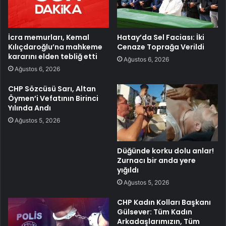
İcra memurları, Kemal
Hatay’da Sel Faciası: İki
Kılıçdaroğlu’na mahkeme
Cenaze Toprağa Verildi
kararını elden tebliğ etti
Ağustos 6, 2026
Ağustos 6, 2026
CHP Sözcüsü Sarı, Altan
Öymen’i Vefatının Birinci
Yılında Andı
Ağustos 5, 2026
Düğünde korku dolu anlar!
Zurnacı bir anda yere
yığıldı
Ağustos 5, 2026
CHP Kadın Kolları Başkanı
Gülsever: Tüm Kadın
Arkadaşlarımızın, Tüm