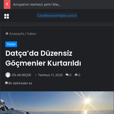
Avrupa’nın merkezi şehri Madrid alevler içinde: 25 Bin kişi tahliye edildi
Menü
Anasayfa
/
Haber
Haber
Datça’da Düzensiz
Göçmenler Kurtarıldı
DİLAN BİÇER
Temmuz 11, 2025
0
0
Bir dakikadan az