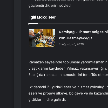
güçlendirdiklerini söyledi.
İlgili Makaleler
Dervişoğlu: İhanet belgesini
kabul etmeyeceğiz
Ağustos 6, 2026
Ramazan sayesinde toplumsal yardımlaşmanın v
ulaştıklarını kaydeden Yılmaz, vatanseverliğin, 
Elazığ’da ramazanın atmosferini teneffüs etmenin
İktidardaki 21 yıldaki eser ve hizmet yolculuğ
eseri ve projeyi ülkeye, bölgeye ve ile kazandırd
gittiklerini dile getirdi.