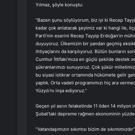
Yılmaz, şöyle konuştu:
“Bazen şunu söylüyorum, biz iyi ki Recep Tayyip
kadar çok anlatacak şeyimiz var ki hangi ile, i
Parti’nin eserini Recep Tayyip Erdoğan’ın müh
duyuyoruz. Ülkemizin bir yandan geçmiş eksikle
ihtiyaçlarını da karşılıyoruz. Bütün bunların 
Cumhur İttifakı’mıza en güçlü şekilde destek ve
şükranlarımızı sunuyoruz. Çok şükür milletimiz fe
bu siyasi istikrar ortamında hükümete gelir gel
yaptık. Orta vadeli programımızı hiç ara ver
Yüzyılı’nı inşa ediyoruz.”
Geçen yıl asrın felaketinde 11 ilden 14 milyon 
Şubat’taki depreme rağmen ekonominin yüzde 4
“Vatandaşımızın sıkıntısı bizim de sıkıntımızdır”