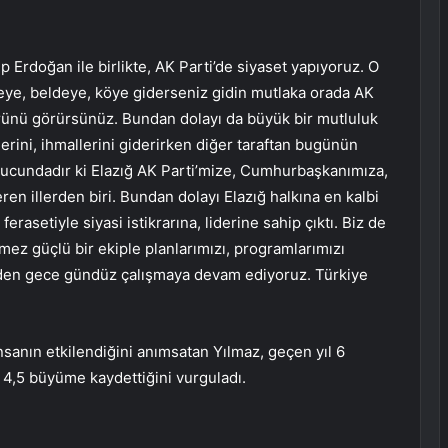
 Erdoğan ile birlikte, AK Parti’de siyaset yapıyoruz. O
lçeye, beldeye, köye giderseniz gidin mutlaka orada AK
rünü görürsünüz. Bundan dolayı da büyük bir mutluluk
rini, ihmallerini giderirken diğer taraftan bugünün
sonucundadır ki Elazığ AK Parti’mize, Cumhurbaşkanımıza,
ren illerden biri. Bundan dolayı Elazığ halkına en kalbi
rasetiyle siyasi istikrarına, liderine sahip çıktı. Biz de
mez güçlü bir ekiple planlarımızı, programlarımızı
meden gece gündüz çalışmaya devam ediyoruz. Türkiye
insanın etkilendiğini anımsatan Yılmaz, geçen yıl 6
,5 büyüme kaydettiğini vurguladı.