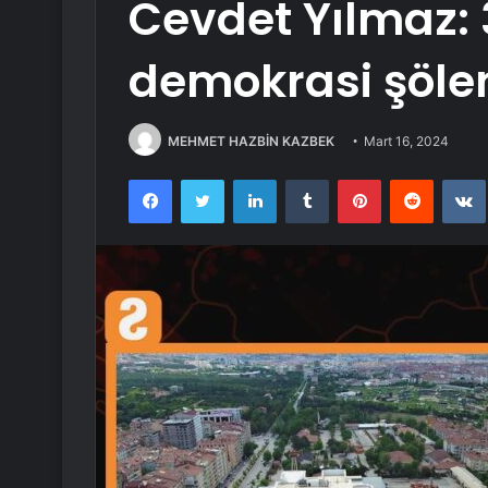
Cevdet Yılmaz: 3
demokrasi şöle
MEHMET HAZBİN KAZBEK
Mart 16, 2024
Facebook
Twitter
LinkedIn
Tumblr
Pinterest
Reddit