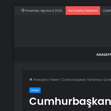
Uçakt
Perşembe, Ağustos 6 2026
Son Dakika Haberleri
ANASAY
Anasayfa
/
Haber
/
Cumhurbaşkanı Yardımcısı Cevde
Haber
Cumhurbaşkanı