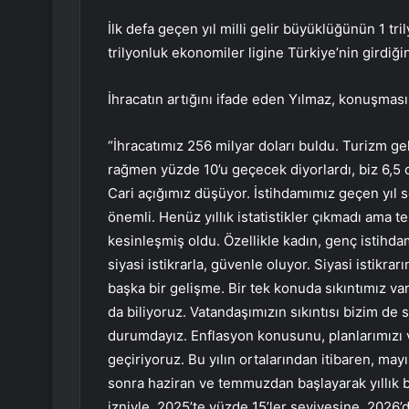
İlk defa geçen yıl milli gelir büyüklüğünün 1 tr
trilyonluk ekonomiler ligine Türkiye’nin girdiğin
İhracatın artığını ifade eden Yılmaz, konuşmas
“İhracatımız 256 milyar doları buldu. Turizm ge
rağmen yüzde 10’u geçecek diyorlardı, biz 6,5 o
Cari açığımız düşüyor. İstihdamımız geçen yıl s
önemli. Henüz yıllık istatistikler çıkmadı ama te
kesinleşmiş oldu. Özellikle kadın, genç istihd
siyasi istikrarla, güvenle oluyor. Siyasi istikr
başka bir gelişme. Bir tek konuda sıkıntımız var
da biliyoruz. Vatandaşımızın sıkıntısı bizim de 
durumdayız. Enflasyon konusunu, planlarımızı v
geçiriyoruz. Bu yılın ortalarından itibaren, ma
sonra haziran ve temmuzdan başlayarak yıllık b
izniyle. 2025’te yüzde 15’ler seviyesine, 2026’