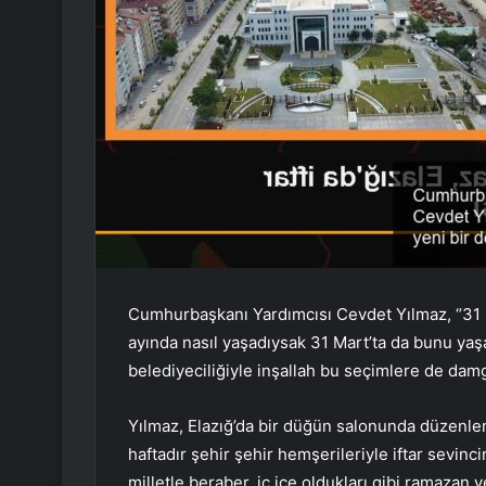
Cumhurbaşkanı Yardımcısı Cevdet Yılmaz, “31 M
ayında nasıl yaşadıysak 31 Mart’ta da bunu yaşa
belediyeciliğiyle inşallah bu seçimlere de damg
Yılmaz, Elazığ’da bir düğün salonunda düzenlen
haftadır şehir şehir hemşerileriyle iftar sevin
milletle beraber, iç içe oldukları gibi ramazan 