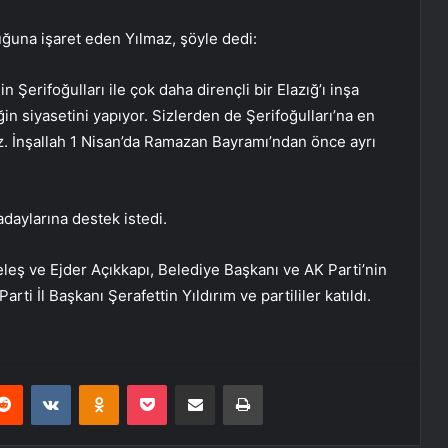
ştuğuna işaret eden Yılmaz, şöyle dedi:
erifoğulları ile çok daha dirençli bir Elazığ’ı inşa
ğin siyasetini yapıyor. Sizlerden de Şerifoğulları’na en
. İnşallah 1 Nisan’da Ramazan Bayramı’ndan önce ayrı
adaylarına destek istedi.
Keleş ve Ejder Açıkkapı, Belediye Başkanı ve AK Parti’nin
rti İl Başkanı Şerafettin Yıldırım ve partililer katıldı.
erest
Reddit
VKontakte
Odnoklassniki
Pocket
E-Posta ile paylaş
Yazdır