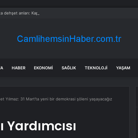
a dehşet anları: Kapağı açtıklarında gördüklerine inanamadılar
FA
HABER
EKONOMI
SAĞLIK
TEKNOLOJI
YAŞAM
t Yılmaz: 31 Mart’ta yeni bir demokrasi şöleni yaşayacağız
 Yardımcısı