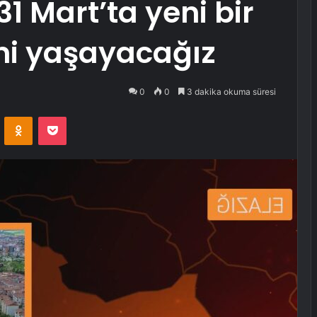
1 Mart’ta yeni bir
ni yaşayacağız
0
0
3 dakika okuma süresi
VKontakte
Odnoklassniki
Pocket