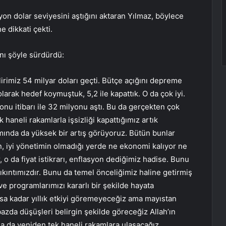
ilyon dolar seviyesini aştığını aktaran Yılmaz, böylece
e dikkati çekti.
ını şöyle sürdürdü:
lirimiz 54 milyar doları geçti. Bütçe açığını depreme
larak hedef koymuştuk, 5,2 ile kapattık. O da çok iyi.
onu itibarı ile 32 milyonu aştı. Bu da gerçekten çok
k haneli rakamlarla işsizliği kapattığımız artık
amında da yüksek bir artış görüyoruz. Bütün bunlar
arın, iyi yönetimin olmadığı yerde ne ekonomi kalıyor ne
, o da fiyat istikrarı, enflasyon dediğimiz hadise. Bunu
sıkıntımızdır. Bunu da temel önceliğimiz haline getirmiş
e programlarımızı kararlı bir şekilde hayata
yısa kadar yıllık etkiyi göremeyeceğiz ama mayıstan
azda düşüşleri belirgin şekilde göreceğiz Allah’ın
da da yeniden tek haneli rakamlara ulaşacağız.