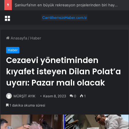
Çorlu’daki Askerler Kurban Bayramı’nı Kışlada Kutladı
Menü
Anasayfa
/
Haber
Haber
Cezaevi yönetiminden
kıyafet isteyen Dilan Polat’a
uyarı: Pazar malı olacak
MÜRŞİT AYIK
Kasım 8, 2023
0
1
1 dakika okuma süresi