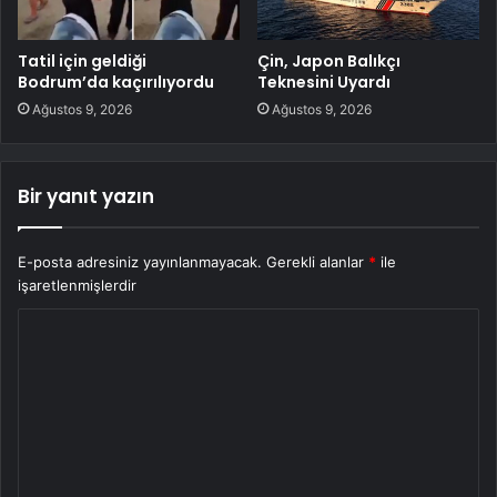
Tatil için geldiği
Çin, Japon Balıkçı
Bodrum’da kaçırılıyordu
Teknesini Uyardı
Ağustos 9, 2026
Ağustos 9, 2026
Bir yanıt yazın
E-posta adresiniz yayınlanmayacak.
Gerekli alanlar
*
ile
işaretlenmişlerdir
Y
o
r
u
m
*