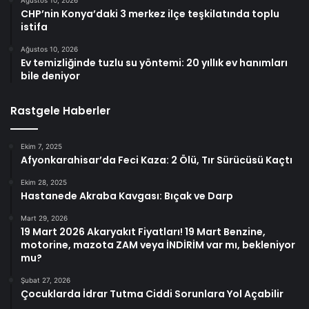
CHP’nin Konya’daki 3 merkez ilçe teşkilatında toplu
istifa
Ağustos 10, 2026
Ev temizliğinde tuzlu su yöntemi: 20 yıllık ev hanımları
bile deniyor
Rastgele Haberler
Ekim 7, 2025
Afyonkarahisar’da Feci Kaza: 2 Ölü, Tır Sürücüsü Kaçtı
Ekim 28, 2025
Hastanede Akraba Kavgası: Bıçak ve Darp
Mart 29, 2026
19 Mart 2026 Akaryakıt Fiyatları! 19 Mart Benzine,
motorine, mazota ZAM veya İNDİRİM var mı, bekleniyor
mu?
Şubat 27, 2026
Çocuklarda İdrar Tutma Ciddi Sorunlara Yol Açabilir