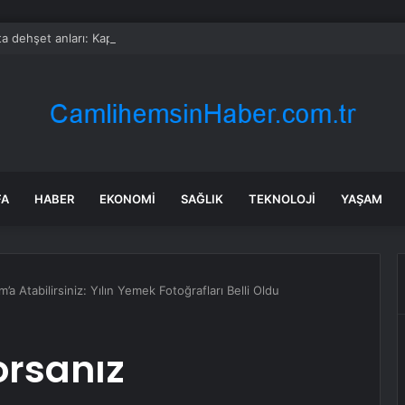
a dehşet anları: Kapağı açtıklarında gördüklerine inanamadılar
FA
HABER
EKONOMI
SAĞLIK
TEKNOLOJI
YAŞAM
’a Atabilirsiniz: Yılın Yemek Fotoğrafları Belli Oldu
orsanız