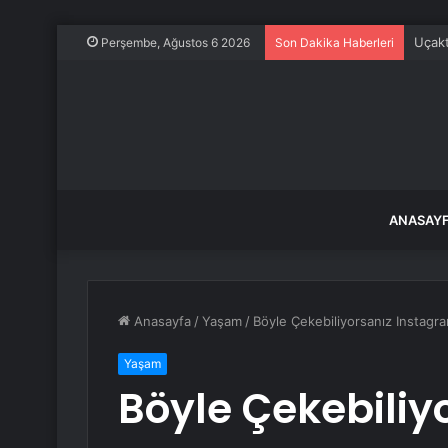
Uçakt
Perşembe, Ağustos 6 2026
Son Dakika Haberleri
ANASAY
Anasayfa
/
Yaşam
/
Böyle Çekebiliyorsanız Instagram
Yaşam
Böyle Çekebiliy