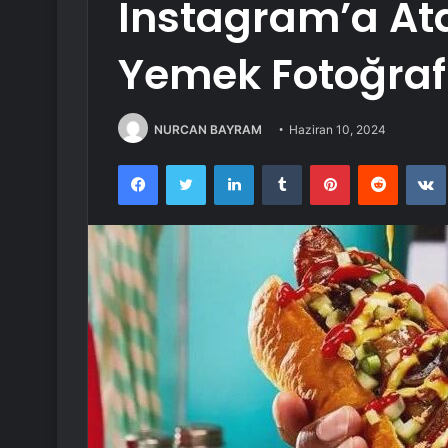
Instagram’a Atab
Yemek Fotoğrafl
NURCAN BAYRAM
Haziran 10, 2024
Facebook
Twitter
LinkedIn
Tumblr
Pinterest
Reddit