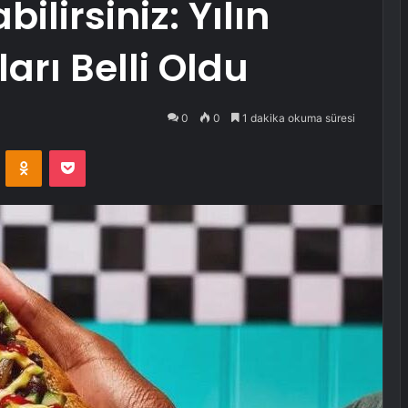
ilirsiniz: Yılın
arı Belli Oldu
0
0
1 dakika okuma süresi
VKontakte
Odnoklassniki
Pocket