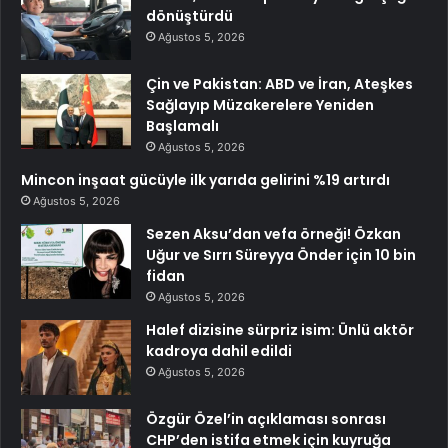
dönüştürdü
Ağustos 5, 2026
Çin ve Pakistan: ABD ve İran, Ateşkes
Sağlayıp Müzakerelere Yeniden
Başlamalı
Ağustos 5, 2026
Mincon inşaat gücüyle ilk yarıda gelirini %19 artırdı
Ağustos 5, 2026
Sezen Aksu’dan vefa örneği! Özkan
Uğur ve Sırrı Süreyya Önder için 10 bin
fidan
Ağustos 5, 2026
Halef dizisine sürpriz isim: Ünlü aktör
kadroya dahil edildi
Ağustos 5, 2026
Özgür Özel’in açıklaması sonrası
CHP’den istifa etmek için kuyruğa