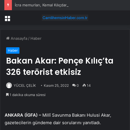
İcra memurları, Kemal Kılıçdaroğlu’na mahkeme kararını elden tebliğ etti
Menü
Anasayfa
/
Haber
Haber
Bakan Akar: Pençe Kılıç’ta
326 terörist etkisiz
YÜCEL ÇELİK
Kasım 25, 2022
0
14
1 dakika okuma süresi
ANKARA (İGFA) –
Millî Savunma Bakanı Hulusi Akar,
gazetecilerin gündeme dair sorularını yanıtladı.