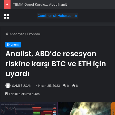
TBMM Genel Kurulu… Abdulhamit Gül: Gelin, Acıları Değil Sevinçleri Artıracak Bir Süreçte Hep Birlikte Taşın Altına Elimizi Koyalım
Menü
Anasayfa
/
Ekonomi
Ekonomi
Analist, ABD’de resesyon
riskine karşı BTC ve ETH için
uyardı
SAMİ SUCAK
Nisan 25, 2023
0
8
1 dakika okuma süresi