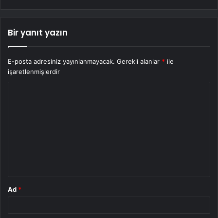
Bir yanıt yazın
E-posta adresiniz yayınlanmayacak.
Gerekli alanlar
*
ile
işaretlenmişlerdir
Y
o
r
u
m
*
Ad
*