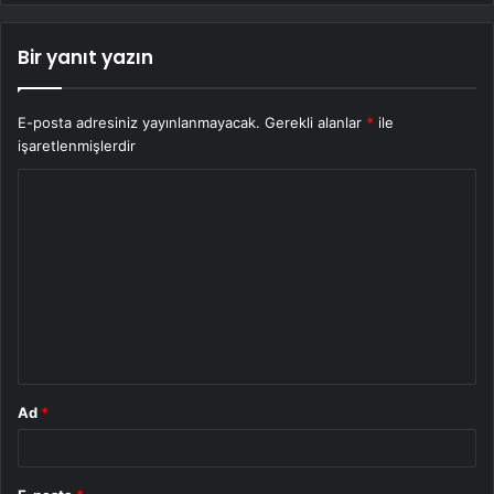
Bir yanıt yazın
E-posta adresiniz yayınlanmayacak.
Gerekli alanlar
*
ile
işaretlenmişlerdir
Y
o
r
u
m
*
Ad
*