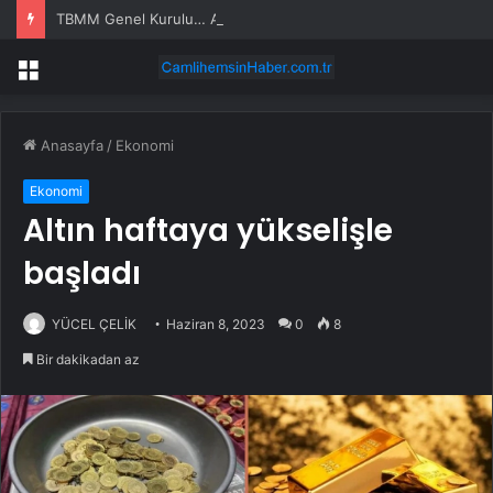
TBMM Genel Kurulu… Abdulhamit Gül: Gelin, Acıları Değil Sevinçleri Artıracak Bir Süreçte Hep Birlikte Taşın Altına Elimizi Koyalım
Menü
Anasayfa
/
Ekonomi
Ekonomi
Altın haftaya yükselişle
başladı
YÜCEL ÇELİK
Haziran 8, 2023
0
8
Bir dakikadan az