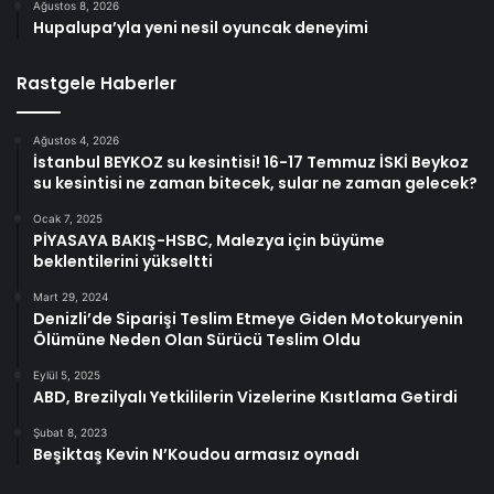
Ağustos 8, 2026
Hupalupa’yla yeni nesil oyuncak deneyimi
Rastgele Haberler
Ağustos 4, 2026
İstanbul BEYKOZ su kesintisi! 16-17 Temmuz İSKİ Beykoz
su kesintisi ne zaman bitecek, sular ne zaman gelecek?
Ocak 7, 2025
PİYASAYA BAKIŞ-HSBC, Malezya için büyüme
beklentilerini yükseltti
Mart 29, 2024
Denizli’de Siparişi Teslim Etmeye Giden Motokuryenin
Ölümüne Neden Olan Sürücü Teslim Oldu
Eylül 5, 2025
ABD, Brezilyalı Yetkililerin Vizelerine Kısıtlama Getirdi
Şubat 8, 2023
Beşiktaş Kevin N’Koudou armasız oynadı