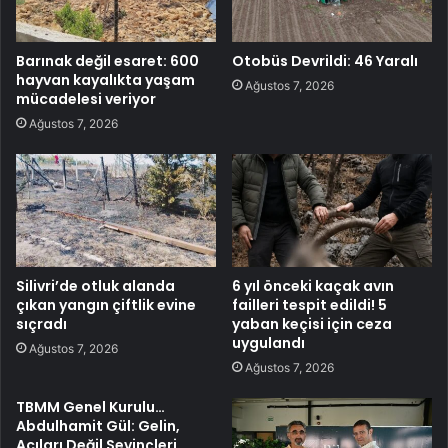
Barınak değil esaret: 600
Otobüs Devrildi: 46 Yaralı
hayvan kayalıkta yaşam
Ağustos 7, 2026
mücadelesi veriyor
Ağustos 7, 2026
Silivri’de otluk alanda
6 yıl önceki kaçak avın
çıkan yangın çiftlik evine
failleri tespit edildi! 5
sıçradı
yaban keçisi için ceza
uygulandı
Ağustos 7, 2026
Ağustos 7, 2026
TBMM Genel Kurulu…
Abdulhamit Gül: Gelin,
Acıları Değil Sevinçleri